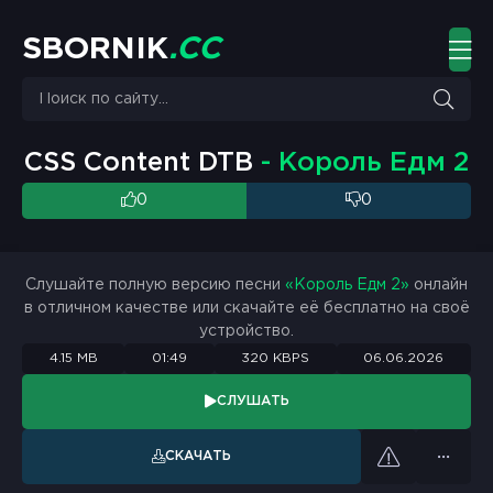
S
B
O
R
N
I
K
.
C
C
CSS Content DTB
- Король Едм 2
0
0
Слушайте полную версию песни
«Король Едм 2»
онлайн
в отличном качестве или скачайте её бесплатно на своё
устройство.
4.15 MB
01:49
320 KBPS
06.06.2026
СЛУШАТЬ
СКАЧАТЬ