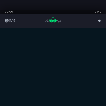
00:00
01:49
01/16
S
B
O
R
N
I
K
.
C
C
Музыка без границ
Выбирай, слушай и качай!
ТОП песни
Последние комментарии
Новинки
Правообладателям / DMCA
Все аудиозаписи на нашем сайте размещены исключительно