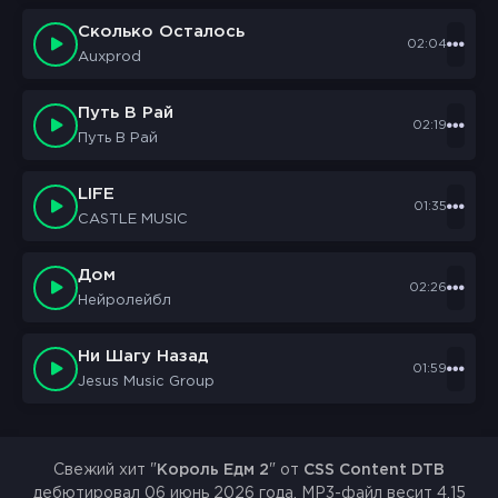
Сколько Осталось
02:04
Auxprod
Путь В Рай
02:19
Путь В Рай
LIFE
01:35
CASTLE MUSIC
Дом
02:26
Нейролейбл
Ни Шагу Назад
01:59
Jesus Music Group
Свежий хит "
Король Едм 2
" от
CSS Content DTB
дебютировал 06 июнь 2026 года. MP3-файл весит 4.15