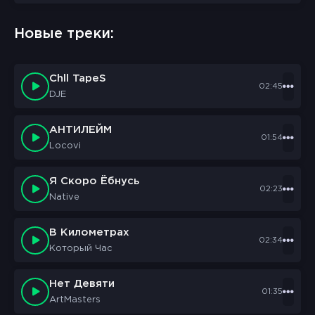
sbornik.cc
Would like to send you notifications
Новые треки:
Discard
Allow
Chll TapeS
02:45
DJE
АНТИЛЕЙМ
01:54
Locovi
Я Скоро Ёбнусь
02:23
Native
В Километрах
02:34
Который Час
Нет Девяти
01:35
ArtMasters