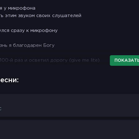
 я у микрофона
ь этим звуком своих слушателей
улся сразу к микрофону
нь я благодарен Богу
100-й раз и осветил дорогу (give me lite)
ПОКАЗАТЬ
то было бы по другому
есни:
улся сразу к микрофону
нь я благодарен Богу
C
100-й раз и осветил дорогу (give me lite)
то было бы по другому
и думал о семье(семье)