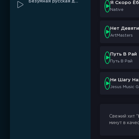
Безумная русская дискотека
Я Скоро Ёб
Он помог мне в 
Native
Если бы не он 
(Слава богу!)
Нет Девяти
ArtMasters
Путь В Рай
Путь В Рай
Ни Шагу На
Jesus Music 
Свежий хит "
минут в каче