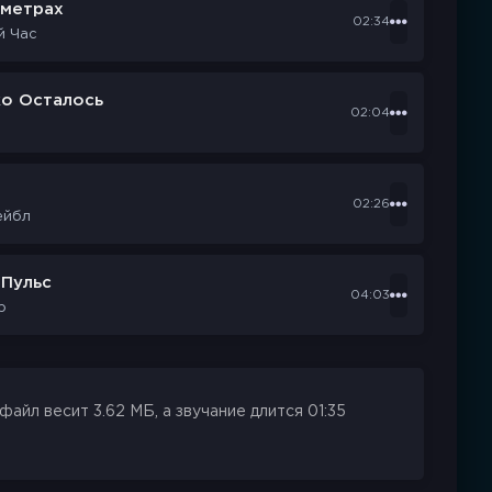
ометрах
02:34
й Час
ко Осталось
02:04
d
02:26
ейбл
 Пульс
04:03
р
айл весит 3.62 МБ, а звучание длится 01:35