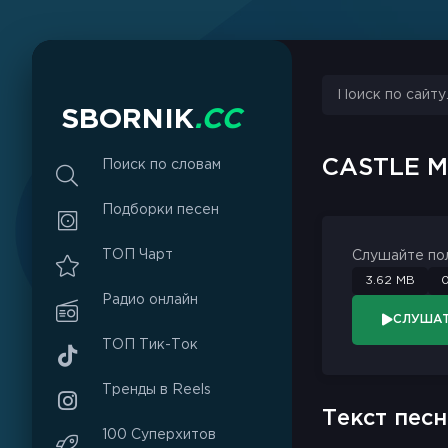
sbornik.cc
Would like to send you notifications
Discard
Allow
S
B
O
R
N
I
K
.
C
C
CASTLE 
Поиск по словам
Подборки песен
ТОП Чарт
Слушайте по
3.62 MB
0
Радио онлайн
СЛУША
ТОП Тик-Ток
Тренды в Reels
Текст песн
100 Суперхитов