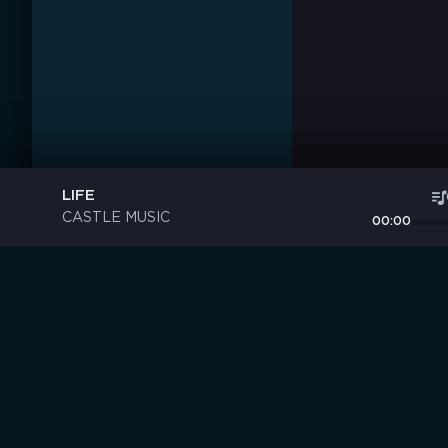
LIFE
CASTLE MUSIC
00:00
Музыка без границ
S
B
O
R
N
I
K
.
C
C