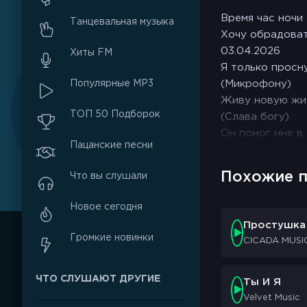
Время час ночи
Танцевальная музыка
Хочу обрадоват
03.04.2026
Хиты FM
Я только просн
Популярные MP3
(Микрофону)
Живу новую жиз
ТОП 50 Подборок
(Слава богу)
Он помог мне в 
Пацанские песни
Если бы не он 
(Снова)
Похожие п
Что вы слушали
Я только просн
(Микрофону)
Новое сегодня
Живу новую жиз
Простушка
(Богу)
Громкие новинки
CICADA MUSI
Он помог мне в 
Если бы не он 
ЧТО СЛУШАЮТ ДРУГИЕ
(Ай)
Ты И Я
Я не спал ночам
Velvet Music