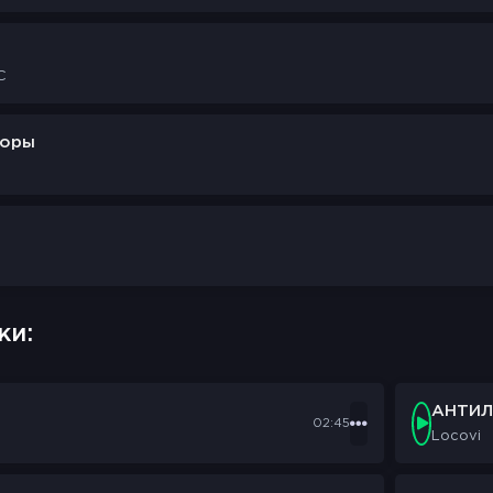
думать в голове много проблем
устно так как меня нету рядом
дый день но ей этого мало (мало)
C
оверить я уехал с дома
 демку сидя в день у микрофона
торы
эмоции моя основа
слова это моя основа
улся сразу к микрофону
нь я благодарен Богу
100-й раз и осветил дорогу (give me lite)
ки:
то было бы по другому
улся сразу к микрофону
АНТИЛ
02:45
Locovi
нь я благодарен Богу