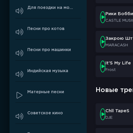
Сколько можно 
Для поездки на мотоцикле
Моей бабуле гр
Рики Бобби
Я звоню ей каж
CASTLE MUSI
Не могу в это п
Песни про котов
Стабильно пишу
Закрою Ш
Проживать эти 
MARACASH
Прожевать эти 
Песни про машинки
(Ай)
Я только просн
It'S My Life
(Микрофону)
Frost
Индийская музыка
Живу новую жиз
(Слава богу)
Он помог мне в 
Новые тре
Матерные песни
Если бы не он 
(Слава богу!)
Я только просн
Chll TapeS
Советское кино
(Микрофону)
DJE
Живу новую жиз
(Слава богу)