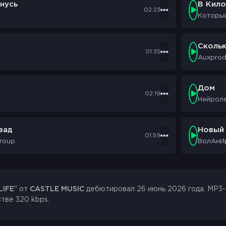
нусь
В Кил
100-й раз и осветил дорогу (give me lite)
02:23
Которы
то было бы по другому
Сколь
01:35
Auxpro
Дом
02:19
Нейрол
зад
Новый
01:59
Group
ВолАнИ
LIFE
" от
CASTLE MUSIC
дебютировал 26 июнь 2026 года. MP3-ф
стве 320 kbps.