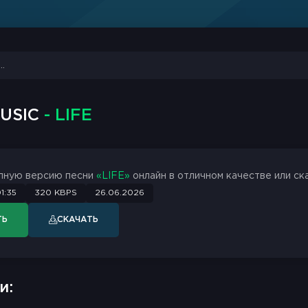
MUSIC
- LIFE
лную версию песни
«LIFE»
онлайн в отличном качестве или ск
1:35
320 KBPS
26.06.2026
ТЬ
СКАЧАТЬ
и: