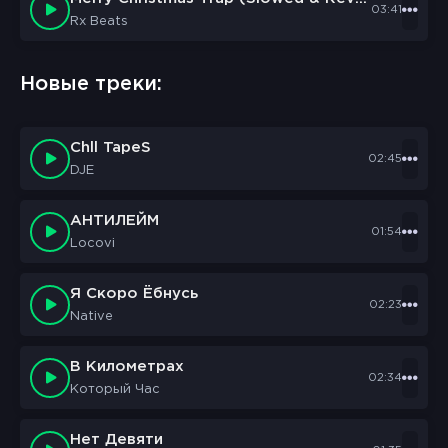
03:41
Rx Beats
Новые треки:
Chll TapeS
02:45
DJE
АНТИЛЕЙМ
01:54
Locovi
Я Скоро Ёбнусь
02:23
Native
В Километрах
02:34
Который Час
Нет Девяти