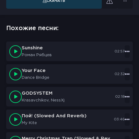
СКАЧАТЬ
Похожие песни:
Sunshine
02:57
Роман Рябцев
Your Face
02:32
Dance Bridge
GODSYSTEM
02:18
Krasavchikov, NessXj
Пой! (Slowed And Reverb)
03:46
My Kite
Merry Christmas Trap (Slowed & Reverb)