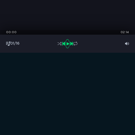
00:00
02:14
01/16
S
B
O
R
N
I
K
.
C
C
Музыка без границ
Выбирай, слушай и качай!
ТОП песни
Последние комментарии
Новинки
Правообладателям / DMCA