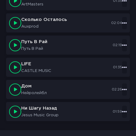
01:35
ArtMasters
Сколько Осталось
02:04
Auxprod
Путь В Рай
02:19
Путь В Рай
LIFE
01:35
CASTLE MUSIC
Дом
02:26
Нейролейбл
Ни Шагу Назад
01:59
Jesus Music Group