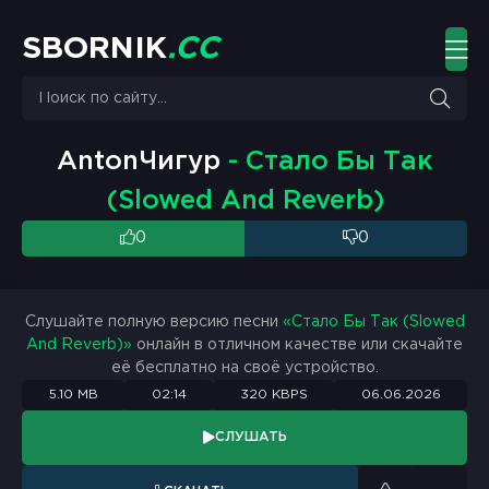
S
B
O
R
N
I
K
.
C
C
AntonЧигур
- Стало Бы Так
(Slowed And Reverb)
0
0
Слушайте полную версию песни
«Стало Бы Так (Slowed
And Reverb)»
онлайн в отличном качестве или скачайте
её бесплатно на своё устройство.
5.10 MB
02:14
320 KBPS
06.06.2026
СЛУШАТЬ