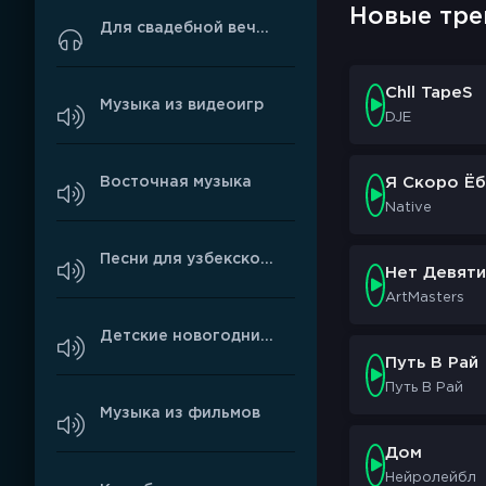
Новые тре
Для свадебной вечеринки
Chll TapeS
Музыка из видеоигр
DJE
Восточная музыка
Я Скоро Ёб
Native
Песни для узбекской свадьбы
Нет Девяти
ArtMasters
Детские новогодние песни
Путь В Рай
Путь В Рай
Музыка из фильмов
Дом
Нейролейбл