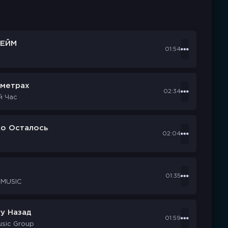
ЕЙМ
01:54
ометрах
02:34
й Час
ко Осталось
02:04
d
01:35
 MUSIC
у Назад
01:59
usic Group