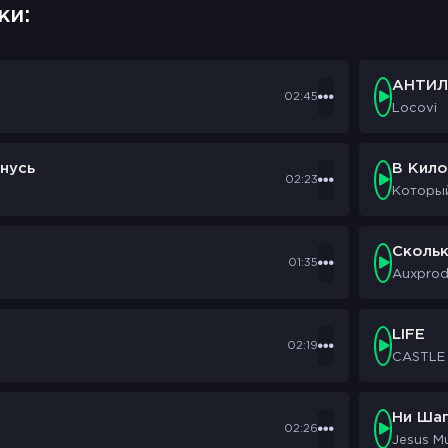
ки:
АНТИЛ
02:45
Locovi
нусь
В Кил
02:23
Которы
Сколь
01:35
Auxpro
LIFE
02:19
CASTLE
Ни Шаг
02:26
Jesus M