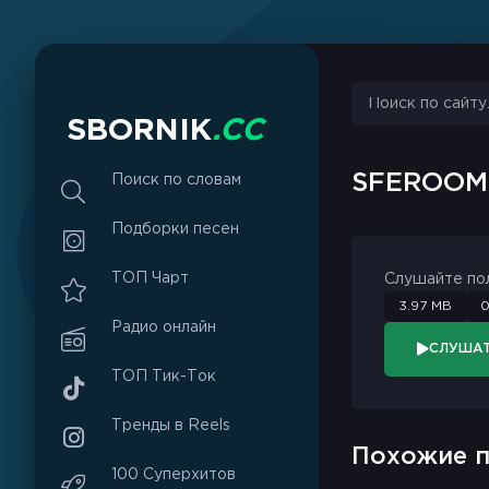
S
B
O
R
N
I
K
.
C
C
SFEROOM
Поиск по словам
Подборки песен
ТОП Чарт
Слушайте по
3.97 MB
0
Радио онлайн
СЛУША
ТОП Тик-Ток
Тренды в Reels
Похожие п
100 Суперхитов