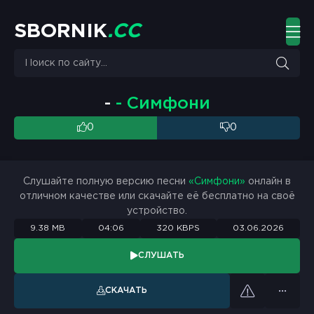
S
B
O
R
N
I
K
.
C
C
-
- Симфони
0
0
Слушайте полную версию песни
«Симфони»
онлайн в
отличном качестве или скачайте её бесплатно на своё
устройство.
9.38 MB
04:06
320 KBPS
03.06.2026
СЛУШАТЬ
СКАЧАТЬ