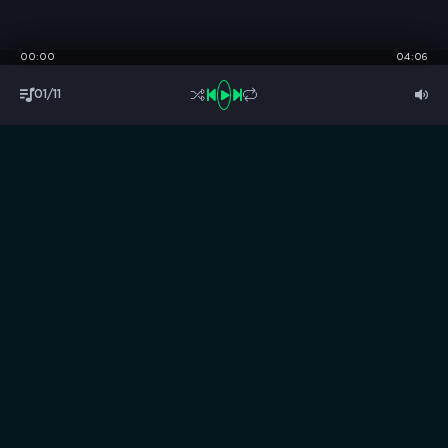
00:00
04:06
01/11
S
B
O
R
N
I
K
.
C
C
Музыка без границ
Выбирай, слушай и качай!
ТОП песни
Последние комментарии
Новинки
Правообладателям / DMCA