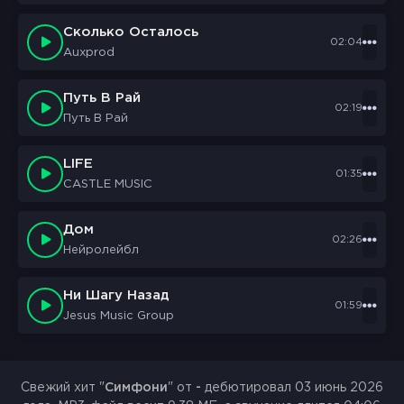
Сколько Осталось
02:04
Auxprod
Путь В Рай
02:19
Путь В Рай
LIFE
01:35
CASTLE MUSIC
Дом
02:26
Нейролейбл
Ни Шагу Назад
01:59
Jesus Music Group
Свежий хит "
Симфони
" от
-
дебютировал 03 июнь 2026