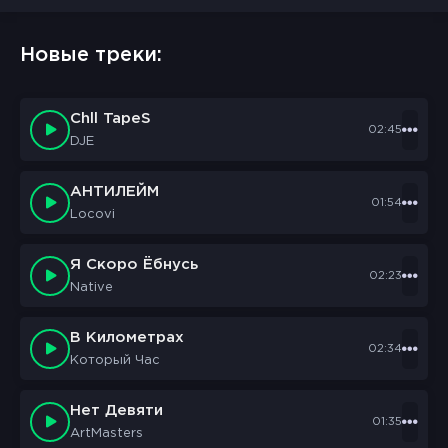
Новые треки:
Chll TapeS
02:45
DJE
АНТИЛЕЙМ
01:54
Locovi
Я Скоро Ёбнусь
02:23
Native
В Километрах
02:34
Который Час
Нет Девяти
01:35
ArtMasters