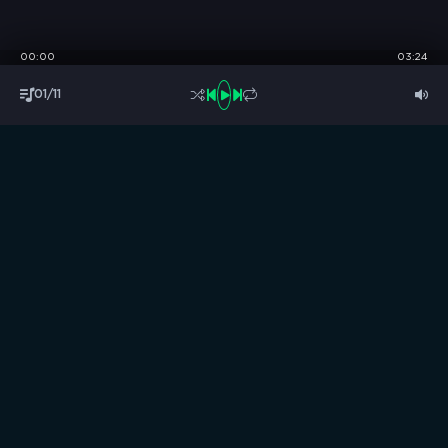
00:00
03:24
01/11
S
B
O
R
N
I
K
.
C
C
Музыка без границ
Выбирай, слушай и качай!
ТОП песни
Последние комментарии
Новинки
Правообладателям / DMCA