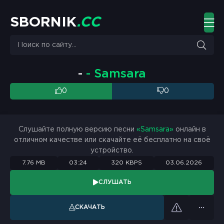
S
B
O
R
N
I
K
.
C
C
-
- Samsara
0
0
Слушайте полную версию песни
«Samsara»
онлайн в
отличном качестве или скачайте её бесплатно на своё
устройство.
7.76 MB
03:24
320 KBPS
03.06.2026
СЛУШАТЬ
СКАЧАТЬ