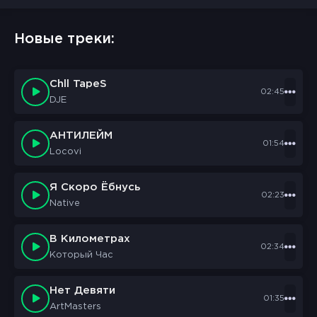
Новые треки:
Chll TapeS
02:45
DJE
АНТИЛЕЙМ
01:54
Locovi
Я Скоро Ёбнусь
02:23
Native
В Километрах
02:34
Который Час
Нет Девяти
01:35
ArtMasters