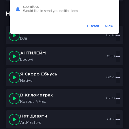
sbornik.cc
Would like to send you notifications
Новые треки:
Discard
Allow
Chll TapeS
02:45
DJE
АНТИЛЕЙМ
01:54
Locovi
Я Скоро Ёбнусь
02:23
Native
В Километрах
02:34
Который Час
Нет Девяти
01:35
ArtMasters