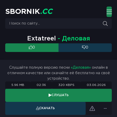
S
B
O
R
N
I
K
.
C
C
Extatreel
- Деловая
0
0
Слушайте полную версию песни
«Деловая»
онлайн в
отличном качестве или скачайте её бесплатно на своё
устройство.
5.96 MB
02:36
320 KBPS
03.06.2026
СЛУШАТЬ
СКАЧАТЬ