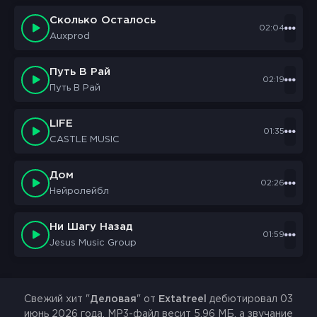
Сколько Осталось
02:04
Auxprod
Путь В Рай
02:19
Путь В Рай
LIFE
01:35
CASTLE MUSIC
Дом
02:26
Нейролейбл
Ни Шагу Назад
01:59
Jesus Music Group
Свежий хит "
Деловая
" от
Extatreel
дебютировал 03
июнь 2026 года. MP3-файл весит 5.96 МБ, а звучание