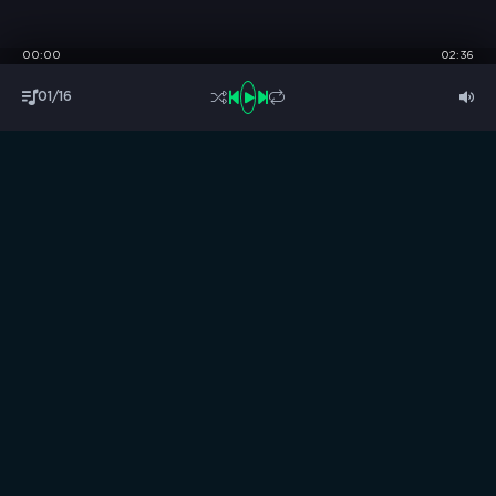
00:00
02:36
01/16
S
B
O
R
N
I
K
.
C
C
Музыка без границ
Выбирай, слушай и качай!
ТОП песни
Последние комментарии
Новинки
Правообладателям / DMCA
Все аудиозаписи на нашем сайте размещены исключительно