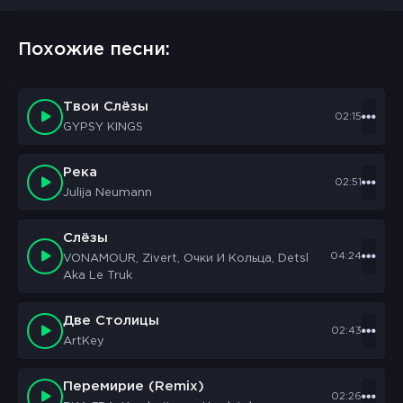
Похожие песни:
Твои Слёзы
02:15
GYPSY KINGS
Река
02:51
Julija Neumann
Слёзы
04:24
VONAMOUR, Zivert, Очки И Кольца, Detsl
Aka Le Truk
Две Столицы
02:43
ArtKey
Перемирие (Remix)
02:26