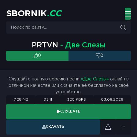
S
B
O
R
N
I
K
.
C
C
PRTVN
- Две Слезы
0
0
Слушайте полную версию песни
«Две Слезы»
онлайн в
отличном качестве или скачайте её бесплатно на своё
устройство.
7.28 MB
03:11
320 KBPS
03.06.2026
СЛУШАТЬ
СКАЧАТЬ