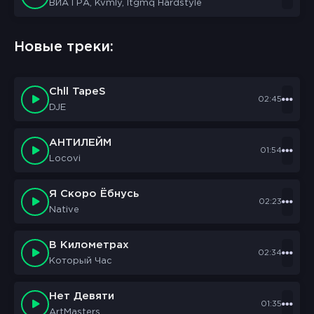
ВИА ГРА, Kvmly, Itgmq Hardstyle
Новые треки:
Chll TapeS
02:45
DJE
АНТИЛЕЙМ
01:54
Locovi
Я Скоро Ёбнусь
02:23
Native
В Километрах
02:34
Который Час
Нет Девяти
01:35
ArtMasters