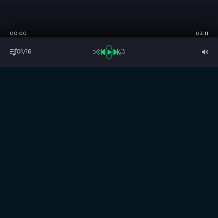
00:00
03:11
01/16
S
B
O
R
N
I
K
.
C
C
Музыка без границ
Выбирай, слушай и качай!
ТОП песни
Последние комментарии
Новинки
Правообладателям / DMCA