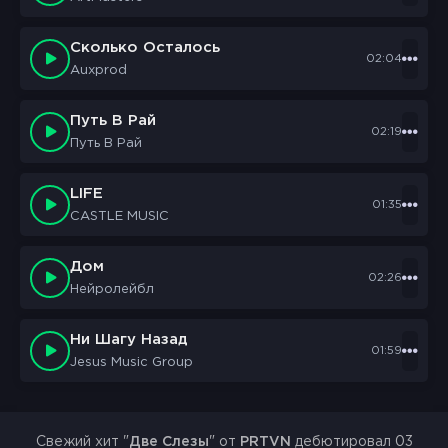
Сколько Осталось
02:04
Auxprod
Путь В Рай
02:19
Путь В Рай
LIFE
01:35
CASTLE MUSIC
Дом
02:26
Нейролейбл
Ни Шагу Назад
01:59
Jesus Music Group
Свежий хит "
Две Слезы
" от
PRTVN
дебютировал 03