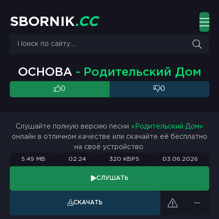
S
B
O
R
N
I
K
.
C
C
ОСНОВА
- Родительский Дом
0
0
Слушайте полную версию песни
«Родительский Дом»
онлайн в отличном качестве или скачайте её бесплатно
на своё устройство.
5.49 MB
02:24
320 KBPS
03.06.2026
СЛУШАТЬ
СКАЧАТЬ