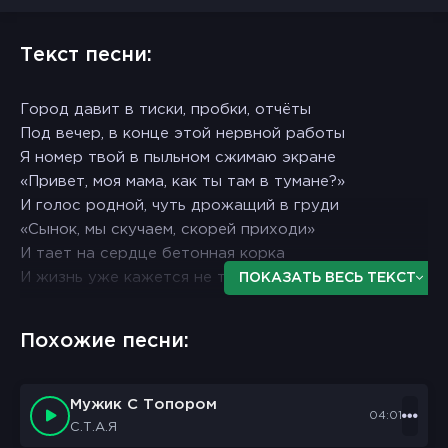
Текст песни:
Город давит в тиски, пробки, отчёты
Под вечер, в конце этой нервной работы
Я номер твой в пыльном сжимаю экране
«Привет, моя мама, как ты там в тумане?»
И голос родной, чуть дрожащий в груди
«Сынок, мы скучаем, скорей приходи»
И тает на сердце бетонная корка
И жизнь уже кажется не такой горькой
ПОКАЗАТЬ ВЕСЬ ТЕКСТ
Летят мегабайты, и годы мелькают
Похожие песни:
А мы в этой гонке за чем-то витаем
Забыли, как просто набрать телефон
Чтоб в трубке услышать родительский дом
Мужик С Топором
04:01
Весь мир на ладони, а стало так сложно
С.Т.А.Я
Доехать, обнять, пока это возможно