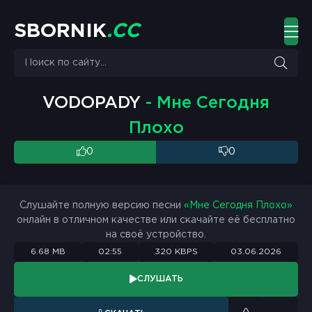
S
B
O
R
N
I
K
.
C
C
VODOPADY
- Мне Сегодня
Плохо
0
0
Слушайте полную версию песни
«Мне Сегодня Плохо»
онлайн в отличном качестве или скачайте её бесплатно
на своё устройство.
6.68 MB
02:55
320 KBPS
03.06.2026
СЛУШАТЬ