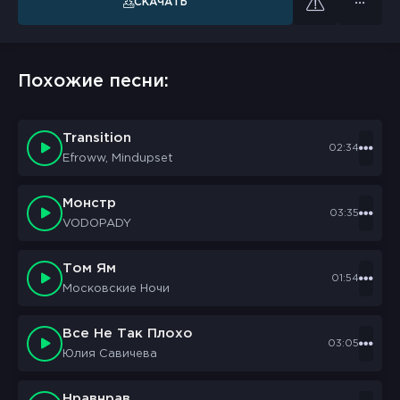
СКАЧАТЬ
Похожие песни:
Transition
02:34
Efroww, Mindupset
Монстр
03:35
VODOPADY
Том Ям
01:54
Московские Ночи
Все Не Так Плохо
03:05
Юлия Савичева
Нравнрав