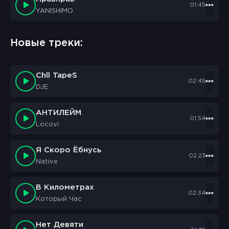
01:45
YANISHIMO
sbornik.cc
Would like to send you notifications
Новые треки:
Discard
Allow
Chll TapeS
02:45
DJE
АНТИЛЕЙМ
01:54
Locovi
Я Скоро Ёбнусь
02:23
Native
В Километрах
02:34
Который Час
Нет Девяти