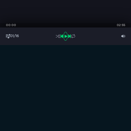
00:00
02:55
01/16
S
B
O
R
N
I
K
.
C
C
Музыка без границ
Выбирай, слушай и качай!
ТОП песни
Последние комментарии
Новинки
Правообладателям / DMCA