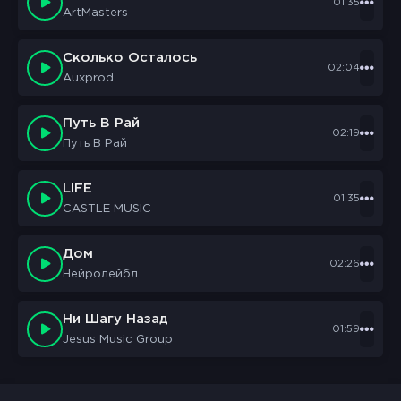
01:35
ArtMasters
Сколько Осталось
02:04
Auxprod
Путь В Рай
02:19
Путь В Рай
LIFE
01:35
CASTLE MUSIC
Дом
02:26
Нейролейбл
Ни Шагу Назад
01:59
Jesus Music Group