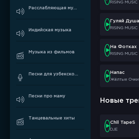
Ну почему ей н
RISING MUSIC
Расслабляющая музыка
А мы залетаем 
Бармен наливае
Гуляй Душ
А мы залетаем 
RISING MUSIC
Индийская музыка
Сегодня чья-то
На Фотках
А ты по моим г
Музыка из фильмов
RISING MUSIC
Красивая улыбк
Она дико нрави
Она хочет прод
Напас
Песни для узбекской свадьбы
Жёлтые Очки
А ты по моим г
Красивая улыбк
Песни про маму
Она дико нрави
Новые тре
Она хочет прод
Танцевальные хиты
Малая хочет ме
Chll TapeS
Ты меня видишь
DJE
Искры из глаз –