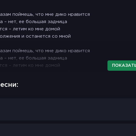
лазам поймешь, что мне дико нравится
а – нет, ее большая задница
тся – летим ко мне домой
олжения и останется со мной
лазам поймешь, что мне дико нравится
а – нет, ее большая задница
тся – летим ко мне домой
ПОКАЗАТЬ
олжения и останется со мной
есни:
даже если это не твое
 руки – значит, просто долбоеб
 район, пускает слухи за хуйню
свое, не забивай на суету
лыш, ураган
я повелся
л в твой капкан