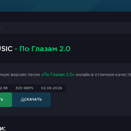
USIC
- По Глазам 2.0
лную версию песни
«По Глазам 2.0»
онлайн в отличном качеств
2:38
320 KBPS
02.06.2026
ТЬ
СКАЧАТЬ
и: