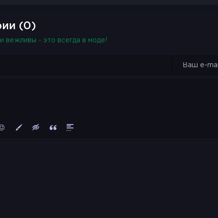
олжения и останется со мной
ии (0)
лазам поймешь, что мне дико нравится
и вежливы - это всегда в моде!
равится
олжения и останется со мной