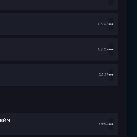
03:05
02:07
02:27
ЕЙМ
01:54