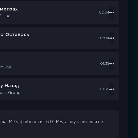
ометрах
02:34
й Час
ко Осталось
02:04
d
01:35
 MUSIC
у Назад
01:59
usic Group
а. MP3-файл весит 6.01 МБ, а звучание длится