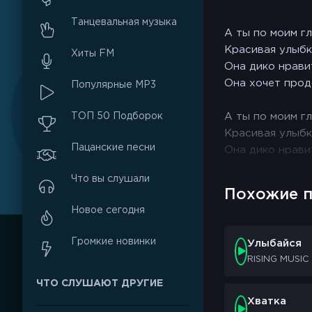
Танцевальная музыка
А ты по моим г
Красивая улыбк
Хиты FM
Она дико нрави
Она хочет прод
Популярные MP3
ТОП 50 Подборок
А ты по моим г
Красивая улыбк
Пацанские песни
Она дико нрави
Она хочет прод
Что вы слушали
Похожие п
Братик, делай, 
Новое сегодня
Если опускаешь
И пускай шумит
Громкие новинки
Улыбайся
Забирай всегда 
RISING MUSIC
А твое тело, ма
ЧТО СЛУШАЮТ ДРУГИЕ
Походу, на теб
А я походу попа
Хватка