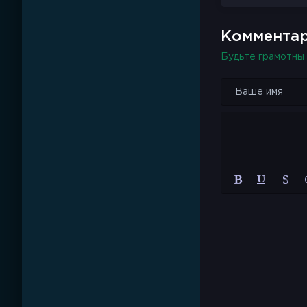
Она хочет прод
Комментар
А ты по моим г
Будьте грамотны 
Что мне дико н
Она хочет прод