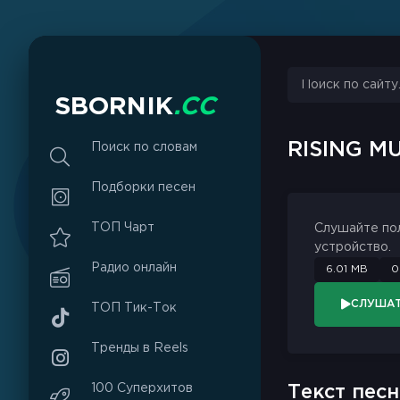
S
B
O
R
N
I
K
.
C
C
RISING M
Поиск по словам
Подборки песен
ТОП Чарт
Слушайте по
устройство.
Радио онлайн
6.01 MB
0
СЛУША
ТОП Тик-Ток
Тренды в Reels
100 Суперхитов
Текст песн