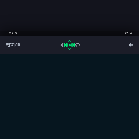
00:00
02:59
01/16
S
B
O
R
N
I
K
.
C
C
Музыка без границ
Выбирай, слушай и качай!
ТОП песни
Последние комментарии
Новинки
Правообладателям / DMCA