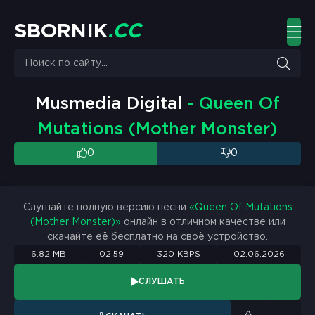
S
B
O
R
N
I
K
.
C
C
Musmedia Digital
- Queen Of
Mutations (Mother Monster)
0
0
Слушайте полную версию песни
«Queen Of Mutations
(Mother Monster)»
онлайн в отличном качестве или
скачайте её бесплатно на своё устройство.
6.82 MB
02:59
320 KBPS
02.06.2026
СЛУШАТЬ