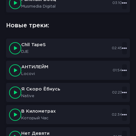
03:10
Musmedia Digital
Новые треки:
Chll TapeS
02:45
DJE
АНТИЛЕЙМ
01:54
Locovi
Я Скоро Ёбнусь
02:23
Native
В Километрах
02:34
Который Час
Нет Девяти