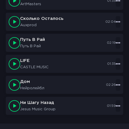
01:35
ArtMasters
Сколько Осталось
02:04
Auxprod
Путь В Рай
02:19
Путь В Рай
LIFE
01:35
CASTLE MUSIC
Дом
02:26
Нейролейбл
Ни Шагу Назад
01:59
Jesus Music Group