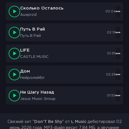
Сколько Осталось
02:04
Auxprod
Путь В Рай
02:19
Путь В Рай
LIFE
01:35
CASTLE MUSIC
Дом
02:26
Нейролейбл
Ни Шагу Назад
01:59
Jesus Music Group
Свежий хит "
Don'T Be Shy
" от
L Music
дебютировал 02
июнь 2026 года. MP3-файл весит 7.84 МБ, а звучание