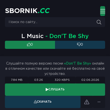
S
B
O
R
N
I
K
.
C
C
L Music
- Don'T Be Shy
0
0
Слушайте полную версию песни
«Don'T Be Shy»
онлайн
в отличном качестве или скачайте её бесплатно на своё
устройство.
7.84 MB
03:26
320 KBPS
02.06.2026
СЛУШАТЬ
СКАЧАТЬ