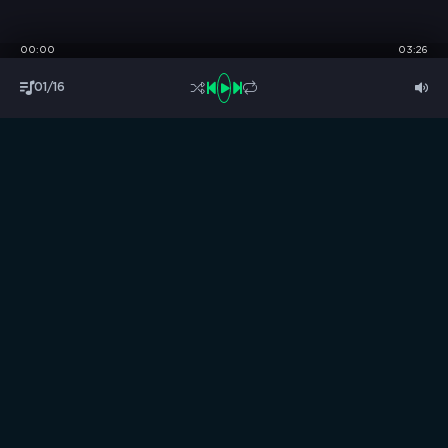
00:00
03:26
01/16
S
B
O
R
N
I
K
.
C
C
Музыка без границ
Выбирай, слушай и качай!
ТОП песни
Последние комментарии
Новинки
Правообладателям / DMCA
Все аудиозаписи на нашем сайте размещены исключительно