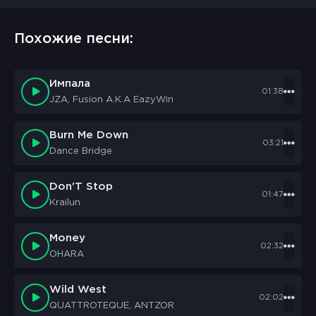
Похожие песни:
Импала
01:38
JZA, Fusion A.K.A EazyWin
Burn Me Down
03:21
Dance Bridge
Don'T Stop
01:47
Krailun
Money
02:32
OHARA
Wild West
02:02
QUATTROTEQUE, ANTZOR