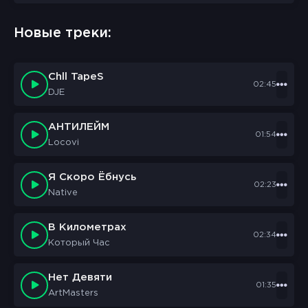
Новые треки:
Chll TapeS
02:45
DJE
АНТИЛЕЙМ
01:54
Locovi
Я Скоро Ёбнусь
02:23
Native
В Километрах
02:34
Который Час
Нет Девяти
01:35
ArtMasters