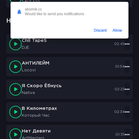
SADLESS
sbornik.cc
Would like to send you notifications
Новые треки:
Discard
Allow
Chll TapeS
02:45
DJE
АНТИЛЕЙМ
01:54
Locovi
Я Скоро Ёбнусь
02:23
Native
В Километрах
02:34
Который Час
Нет Девяти
01:35
ArtMasters