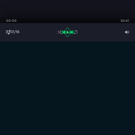
00:00
02:41
01/16
S
B
O
R
N
I
K
.
C
C
Музыка без границ
Выбирай, слушай и качай!
ТОП песни
Последние комментарии
Новинки
Правообладателям / DMCA