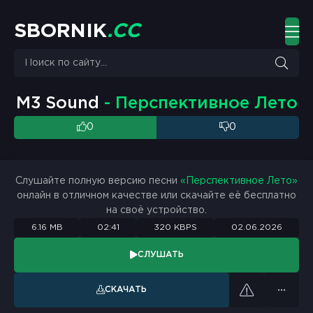
S
B
O
R
N
I
K
.
C
C
M3 Sound
- Перспективное Лето
0
0
Слушайте полную версию песни
«Перспективное Лето»
онлайн в отличном качестве или скачайте её бесплатно
на своё устройство.
6.16 MB
02:41
320 KBPS
02.06.2026
СЛУШАТЬ
СКАЧАТЬ