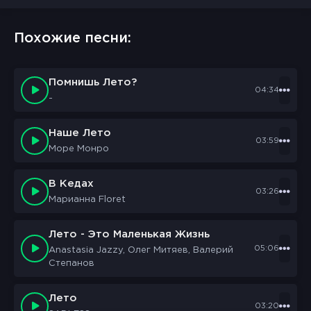
Похожие песни:
Помнишь Лето?
04:34
-
Наше Лето
03:59
Море Монро
В Кедах
03:26
Марианна Floret
Лето - Это Маленькая Жизнь
05:06
Anastasia Jazzy, Олег Митяев, Валерий
Степанов
Лето
03:20