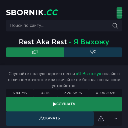
S
B
O
R
N
I
K
.
C
C
Rest Aka Rest
- Я Выхожу
1
0
Слушайте полную версию песни
«Я Выхожу»
онлайн в
отличном качестве или скачайте её бесплатно на своё
устройство.
6.84 MB
02:59
320 KBPS
01.06.2026
СЛУШАТЬ
СКАЧАТЬ