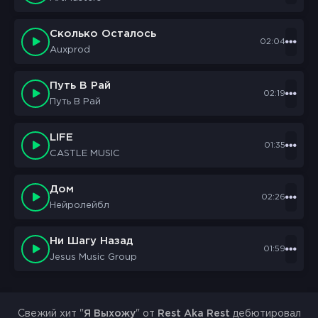
Сколько Осталось
02:04
Auxprod
Путь В Рай
02:19
Путь В Рай
LIFE
01:35
CASTLE MUSIC
Дом
02:26
Нейролейбл
Ни Шагу Назад
01:59
Jesus Music Group
Свежий хит "
Я Выхожу
" от
Rest Aka Rest
дебютировал