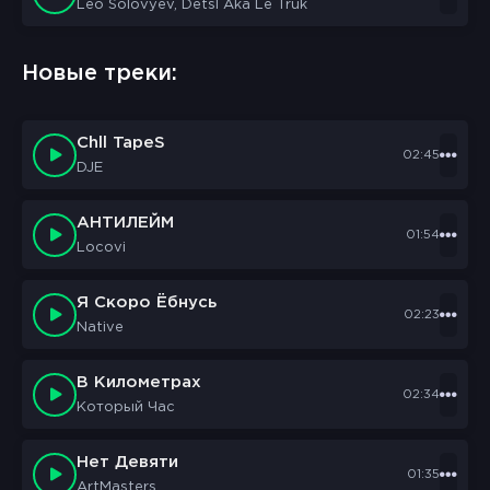
Leo Solovyev, Detsl Aka Le Truk
Новые треки:
sbornik.cc
Would like to send you notifications
Chll TapeS
02:45
DJE
Discard
Allow
АНТИЛЕЙМ
01:54
Locovi
Я Скоро Ёбнусь
02:23
Native
В Километрах
02:34
Который Час
Нет Девяти
01:35
ArtMasters