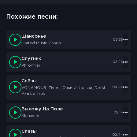
Похожие песни:
Шансонье
03:35
United Music Group
Спутник
03:26
Phrogger
Слёзы
04:24
VONAMOUR, Zivert, Очки И Кольца, Detsl
Aka Le Truk
Выхожу На Поле
02:14
Klenxsex
Слёзы
02:44