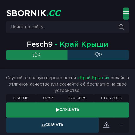
S
B
O
R
N
I
K
.
C
C
Fesch9
- Край Крыши
0
0
Слушайте полную версию песни
«Край Крыши»
онлайн в
отличном качестве или скачайте её бесплатно на своё
устройство.
6.60 MB
02:53
320 KBPS
01.06.2026
СЛУШАТЬ
СКАЧАТЬ