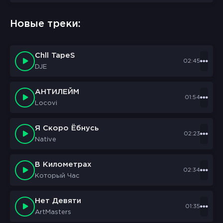
Новые треки:
Chll TapeS
02:45
DJE
АНТИЛЕЙМ
01:54
Locovi
Я Скоро Ёбнусь
02:23
Native
В Километрах
02:34
Который Час
Нет Девяти
01:35
ArtMasters