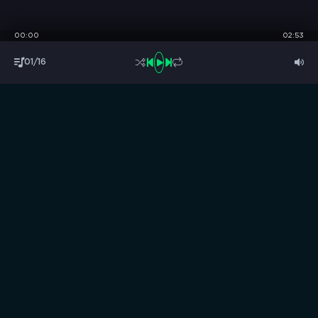
00:00
02:53
01/16
S
B
O
R
N
I
K
.
C
C
Музыка без границ
Выбирай, слушай и качай!
ТОП песни
Последние комментарии
Новинки
Правообладателям / DMCA
Все аудиозаписи на нашем сайте размещены исключительно