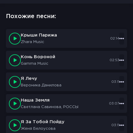
Похожие песни:
Крыши Парижа
02:14
Zhara Music
Конь Вороной
02:53
Gamma Music
Я Лечу
03:11
Вероника Данилова
Наша Земля
03:07
Светлана Савинова, РОССЫ
Я За Тобой Пойду
03:11
Женя Белоусова