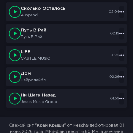
Сколько Осталось
02:04
Auxprod
Путь В Рай
02:19
Путь В Рай
LIFE
01:35
CASTLE MUSIC
Дом
02:26
Нейролейбл
Ни Шагу Назад
01:59
Jesus Music Group
Свежий хит "
Край Крыши
" от
Fesch9
дебютировал 01
июнь 2026 года. MP3-файл весит 6.60 МБ, а звучание