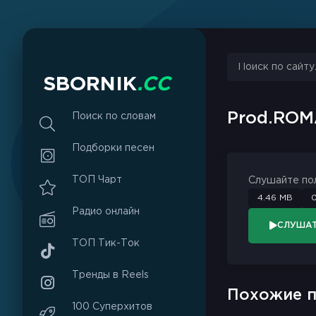
S
B
O
R
N
I
K
.
C
C
Prod.RO
Поиск по словам
Подборки песен
ТОП Чарт
Слушайте по
4.46 MB
0
Радио онлайн
СЛУША
ТОП Тик-Ток
Тренды в Reels
Похожие п
100 Суперхитов