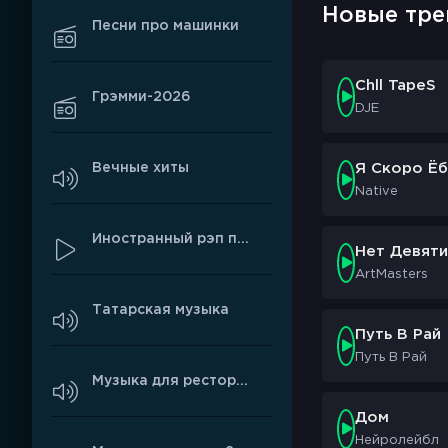
Новые тре
Песни про машинки
Chll TapeS
Грэмми-2026
DJE
Вечные хиты
Я Скоро Ёб
Native
Иностранный рэп про любовь
Нет Девяти
ArtMasters
Татарская музыка
Путь В Рай
Путь В Рай
Музыка для ресторанов
Дом
Нейролейбл