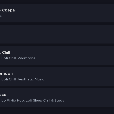
о Сбера
JO
 Chill
, Lofi Chill, Warmtone
ernoon
, Lofi Chill, Aesthetic Music
ace
, Lo Fi Hip Hop, Lofi Sleep Chill & Study