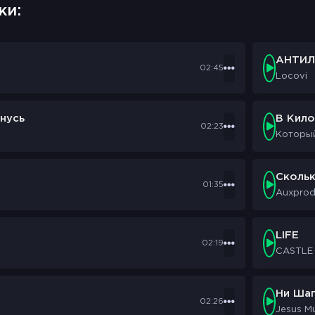
ки:
АНТИЛ
02:45
Locovi
нусь
В Кил
02:23
Которы
Сколь
01:35
Auxpro
LIFE
02:19
CASTLE
Ни Шаг
02:26
Jesus M