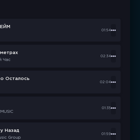
ЕЙМ
01:54
ометрах
02:34
й Час
ко Осталось
02:04
d
01:35
 MUSIC
у Назад
01:59
usic Group