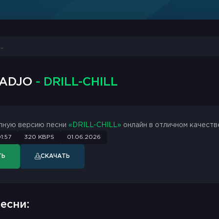
MADJO
- DRILL-CHILL
лную версию песни
«DRILL-CHILL»
онлайн в отличном качестве
1:57
320 KBPS
01.06.2026
ТЬ
СКАЧАТЬ
есни: