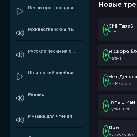
Новые тре
Песни про лошадей
Chll TapeS
Рождественские песни
DJE
Русские песни на свадьбу
Я Скоро Ёб
Native
Шпионский плейлист
Нет Девяти
ArtMasters
Релакс
Путь В Рай
Путь В Рай
Музыка для чтения
Дом
Нейролейбл