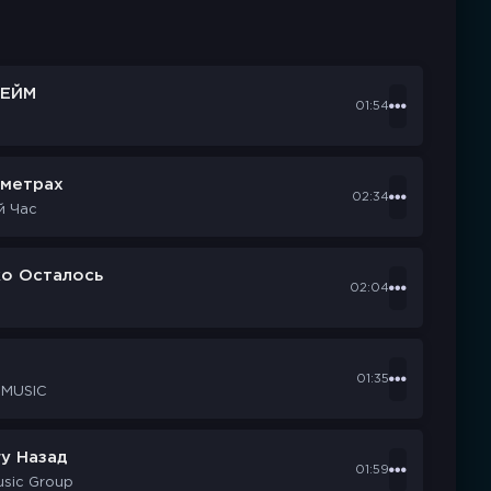
ЕЙМ
01:54
ометрах
02:34
й Час
ко Осталось
02:04
d
01:35
 MUSIC
у Назад
01:59
usic Group