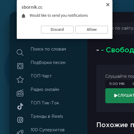
sbornik.cc
Would like to send you notifications
Discard
Allow
S
B
O
R
N
I
K
.
C
C
-
- Свобо
Поиск по словам
Подборки песен
ТОП Чарт
Слушайте по
11.00 MB
Радио онлайн
СЛУША
ТОП Тик-Ток
Тренды в Reels
Похожие п
100 Суперхитов