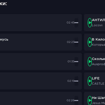
ки:
АНТИЛ
02:45
Locovi
нусь
В Кил
02:23
Которы
Сколь
01:35
Auxpro
LIFE
02:19
CASTLE
Ни Шаг
02:26
Jesus M