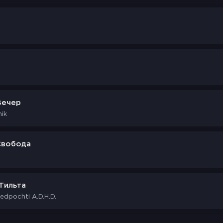
Вечер
ik
Свобода
Тильта
edpochti A.D.H.D.