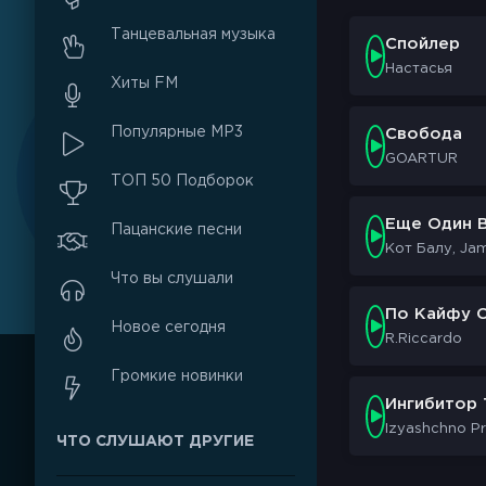
Танцевальная музыка
Спойлер
Настасья
Хиты FM
Популярные MP3
Свобода
GOARTUR
ТОП 50 Подборок
Еще Один 
Пацанские песни
Кот Балу, Jam
Что вы слушали
По Кайфу 
Новое сегодня
R.Riccardo
Громкие новинки
Ингибитор 
Izyashchno Pr
ЧТО СЛУШАЮТ ДРУГИЕ