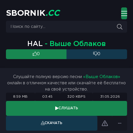
S
B
O
R
N
I
K
.
C
C
HAL
- Выше Облаков
0
0
Слушайте полную версию песни
«Выше Облаков»
онлайн в отличном качестве или скачайте её бесплатно
на своё устройство.
8.59 MB
03:45
320 KBPS
31.05.2026
СЛУШАТЬ
СКАЧАТЬ