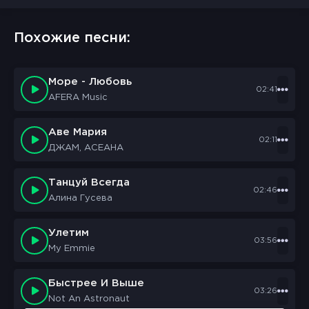
Похожие песни:
Море - Любовь
02:41
AFERA Music
Аве Мария
02:11
ДЖАМ, АСЕАНА
Танцуй Всегда
02:46
Алина Гусева
Улетим
03:56
My Emmie
Быстрее И Выше
03:26
Not An Astronaut