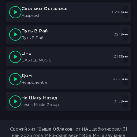
Сколько Осталось
02:04
Auxprod
Путь В Рай
02:19
Путь В Рай
LIFE
01:35
CASTLE MUSIC
Дом
02:26
Нейролейбл
Ни Шагу Назад
01:59
Jesus Music Group
Свежий хит "
Выше Облаков
" от
HAL
дебютировал 31
май 2026 года. MP3-файл весит 8.59 МБ, а звучание