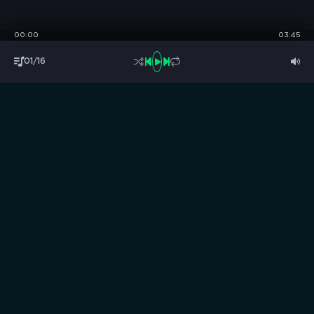
00:00
03:45
01/16
S
B
O
R
N
I
K
.
C
C
Музыка без границ
Выбирай, слушай и качай!
ТОП песни
Последние комментарии
Новинки
Правообладателям / DMCA
Все аудиозаписи на нашем сайте размещены исключительно