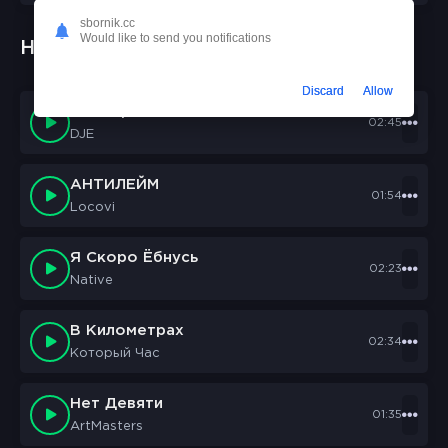
sbornik.cc
Would like to send you notifications
Новые треки:
Discard
Allow
Chll TapeS
02:45
DJE
АНТИЛЕЙМ
01:54
Locovi
Я Скоро Ёбнусь
02:23
Native
В Километрах
02:34
Который Час
Нет Девяти
01:35
ArtMasters