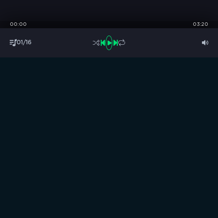
00:00
03:20
01/16
S
B
O
R
N
I
K
.
C
C
Музыка без границ
Выбирай, слушай и качай!
ТОП песни
Последние комментарии
Новинки
Правообладателям / DMCA
Все аудиозаписи на нашем сайте размещены исключительно