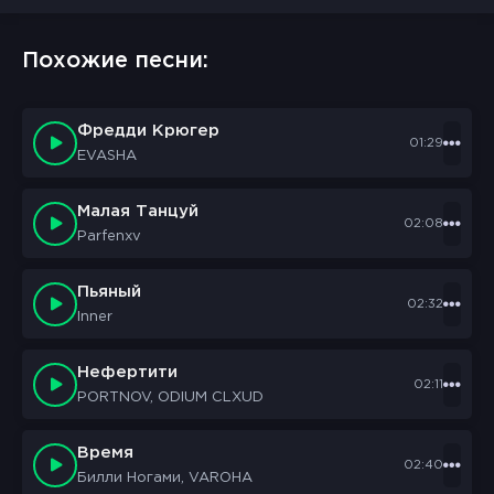
Похожие песни:
Фредди Крюгер
01:29
EVASHA
Малая Танцуй
02:08
Parfenxv
Пьяный
02:32
Inner
Нефертити
02:11
PORTNOV, ODIUM CLXUD
Время
02:40
Билли Ногами, VAROHA