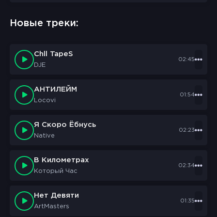
sbornik.cc
Would like to send you notifications
Новые треки:
Discard
Allow
Chll TapeS
02:45
DJE
АНТИЛЕЙМ
01:54
Locovi
Я Скоро Ёбнусь
02:23
Native
В Километрах
02:34
Который Час
Нет Девяти
01:35
ArtMasters