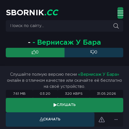
S
B
O
R
N
I
K
.
C
C
-
- Вернисаж У Бара
0
0
Слушайте полную версию песни
«Вернисаж У Бара»
онлайн в отличном качестве или скачайте её бесплатно
на своё устройство.
7.61 MB
03:20
320 KBPS
31.05.2026
СЛУШАТЬ
СКАЧАТЬ