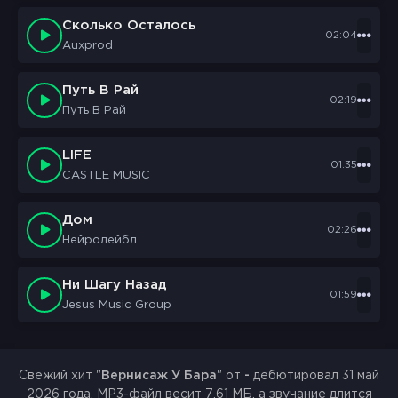
Сколько Осталось
02:04
Auxprod
Путь В Рай
02:19
Путь В Рай
LIFE
01:35
CASTLE MUSIC
Дом
02:26
Нейролейбл
Ни Шагу Назад
01:59
Jesus Music Group
Свежий хит "
Вернисаж У Бара
" от
-
дебютировал 31 май
2026 года. MP3-файл весит 7.61 МБ, а звучание длится