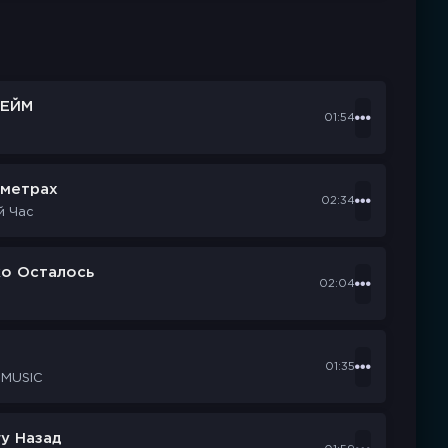
ЕЙМ
01:54
ометрах
02:34
й Час
ко Осталось
02:04
d
01:35
 MUSIC
у Назад