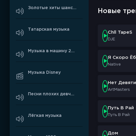
Золотые хиты шансона
Новые тре
Татарская музыка
Chll TapeS
DJE
Музыка в машину 2026
Я Скоро Ёб
Native
Музыка Disney
Нет Девяти
ArtMasters
Песни плохих девчонок
Путь В Рай
Путь В Рай
Лёгкая музыка
Дом