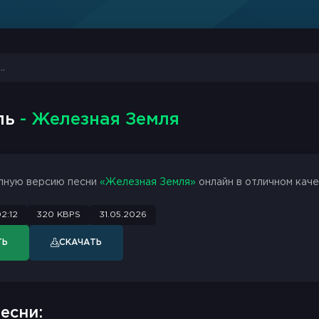
ль
- Железная Земля
лную версию песни
«Железная Земля»
онлайн в отличном каче
2:12
320 KBPS
31.05.2026
ТЬ
СКАЧАТЬ
есни: