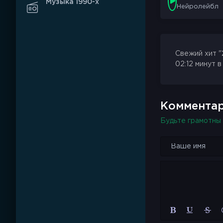
Музыка 1990-х
Нейролейбл
Свежий хит "
02:12 минут в
Комментар
Будьте грамотны 