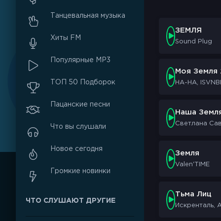
Танцевальная музыка
ЗЕМЛЯ
Хиты FM
Sound Plug
Популярные MP3
Моя Земля 
ТОП 50 Подборок
НА-НА, ISVNB
Пацанские песни
Наша Земл
Светлана Са
Что вы слушали
Новое сегодня
Земля
Valen'TIME
Громкие новинки
Тьма Лиц
ЧТО СЛУШАЮТ ДРУГИЕ
Искренталь, 