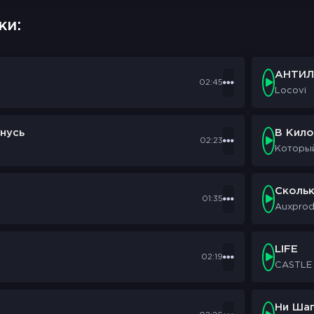
ки:
АНТИЛ
02:45
Locovi
нусь
В Кил
02:23
Которы
Сколь
01:35
Auxpro
LIFE
02:19
CASTLE
Ни Шаг