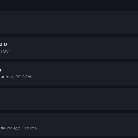
2.0
ITOV
я
винова, РОССЫ
Александр Перхов