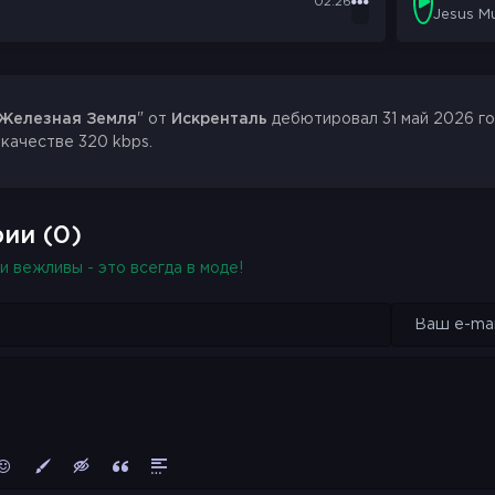
02:26
Jesus M
Железная Земля
" от
Искренталь
дебютировал 31 май 2026 го
 качестве 320 kbps.
ии (0)
и вежливы - это всегда в моде!