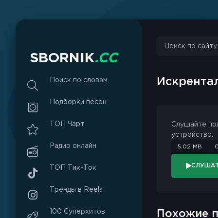
sbornik.cc
Would like to send you notifications
Discard
Allow
S
B
O
R
N
I
K
.
C
C
Искрента
Поиск по словам
Подборки песен
ТОП Чарт
Слушайте по
устройство.
Радио онлайн
5.02 MB
0
СЛУША
ТОП Тик-Ток
Тренды в Reels
100 Суперхитов
Похожие п