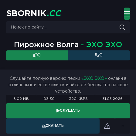
S
B
O
R
N
I
K
.
C
C
Пирожное Волга
- ЭХО ЭХО
0
0
Слушайте полную версию песни
«ЭХО ЭХО»
онлайн в
отличном качестве или скачайте её бесплатно на своё
устройство.
8.02 MB
03:30
320 KBPS
31.05.2026
СЛУШАТЬ
СКАЧАТЬ