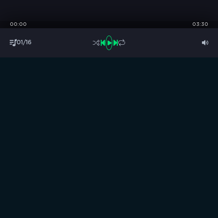
00:00
03:30
01/16
S
B
O
R
N
I
K
.
C
C
Музыка без границ
Выбирай, слушай и качай!
ТОП песни
Последние комментарии
Новинки
Правообладателям / DMCA
Все аудиозаписи на нашем сайте размещены исключительно