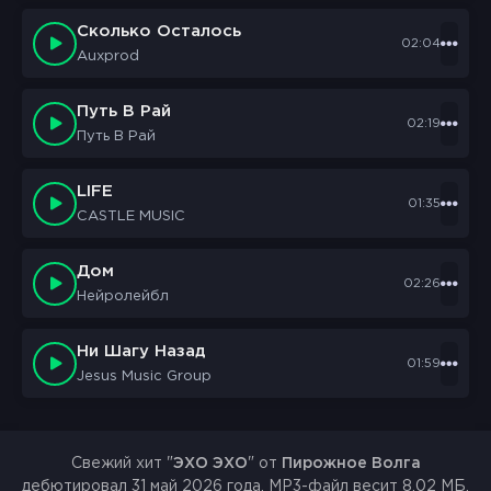
Сколько Осталось
02:04
Auxprod
Путь В Рай
02:19
Путь В Рай
LIFE
01:35
CASTLE MUSIC
Дом
02:26
Нейролейбл
Ни Шагу Назад
01:59
Jesus Music Group
Свежий хит "
ЭХО ЭХО
" от
Пирожное Волга
дебютировал 31 май 2026 года. MP3-файл весит 8.02 МБ,