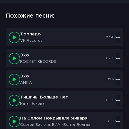
Похожие песни:
Торпедо
03:49
VK Records
Эхо
02:36
ROCKET RECORDS
Эхо
02:10
ANIYA
Тишины Больше Нет
05:38
Катя Чехова
На Белом Покрывале Января
03:11
Сергей Васюта, ВИА «Волга-Волга»