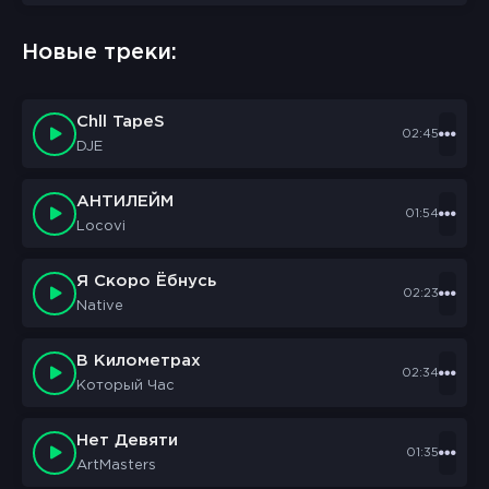
Новые треки:
Chll TapeS
02:45
DJE
АНТИЛЕЙМ
01:54
Locovi
Я Скоро Ёбнусь
02:23
Native
В Километрах
02:34
Который Час
Нет Девяти
01:35
ArtMasters