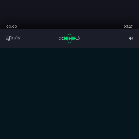
00:00
03:27
01/16
S
B
O
R
N
I
K
.
C
C
Музыка без границ
Выбирай, слушай и качай!
ТОП песни
Последние комментарии
Новинки
Правообладателям / DMCA