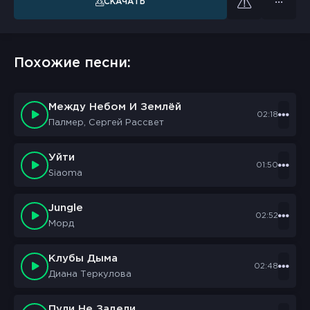
СКАЧАТЬ
Похожие песни:
Между Небом И Землёй
02:18
Палмер, Сергей Рассвет
Уйти
01:50
Siaoma
Jungle
02:52
Морд
Клубы Дыма
02:48
Диана Теркулова
Пули Не Задели