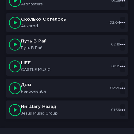
01:35
ArtMasters
Сколько Осталось
02:04
Auxprod
Путь В Рай
02:19
Путь В Рай
LIFE
01:35
CASTLE MUSIC
Дом
02:26
Нейролейбл
Ни Шагу Назад
01:59
Jesus Music Group