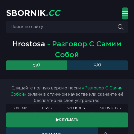
S
B
O
R
N
I
K
.
C
C
Hrostosa
- Разговор С Самим
Собой
0
0
Слушайте полную версию песни
«Разговор С Самим
Собой»
онлайн в отличном качестве или скачайте её
бесплатно на своё устройство.
7.88 MB
03:27
320 KBPS
30.05.2026
СЛУШАТЬ