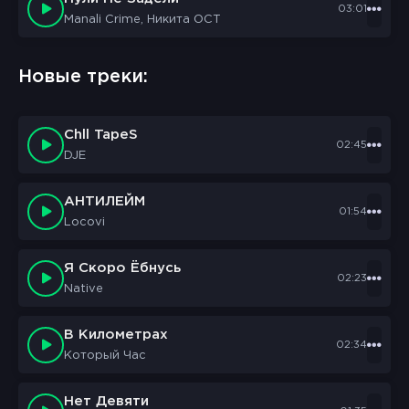
03:01
Manali Crime, Никита ОСТ
Новые треки:
Chll TapeS
02:45
DJE
АНТИЛЕЙМ
01:54
Locovi
Я Скоро Ёбнусь
02:23
Native
В Километрах
02:34
Который Час
Нет Девяти