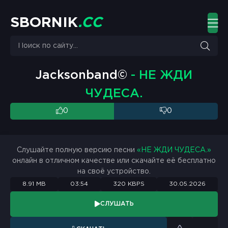
S
B
O
R
N
I
K
.
C
C
Jacksonband©
- НЕ ЖДИ
ЧУДЕСА.
0
0
Слушайте полную версию песни
«НЕ ЖДИ ЧУДЕСА.»
онлайн в отличном качестве или скачайте её бесплатно
на своё устройство.
8.91 MB
03:54
320 KBPS
30.05.2026
СЛУШАТЬ