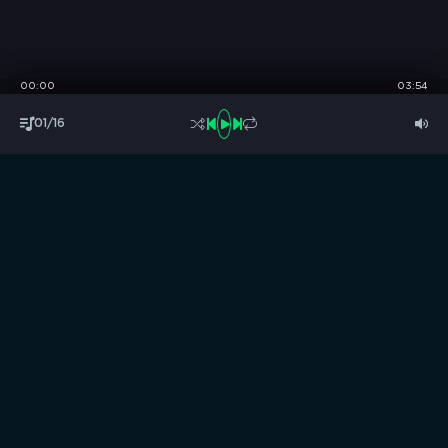
00:00
03:54
01/16
S
B
O
R
N
I
K
.
C
C
Музыка без границ
Выбирай, слушай и качай!
ТОП песни
Последние комментарии
Новинки
Правообладателям / DMCA