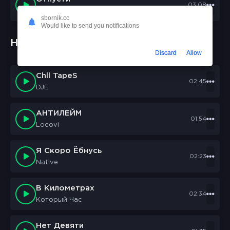
03:08
Arman, ТиМuR
sbornik.cc
Would like to send you notifications
Новые треки:
Discard
Allow
Chll TapeS
02:45
DJE
АНТИЛЕЙМ
01:54
Locovi
Я Скоро Ёбнусь
02:23
Native
В Километрах
02:34
Который Час
Нет Девяти