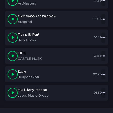
01:35
ArtMasters
Сколько Осталось
02:04
Auxprod
Путь В Рай
02:19
Путь В Рай
LIFE
01:35
CASTLE MUSIC
Дом
02:26
Нейролейбл
Ни Шагу Назад
01:59
Jesus Music Group