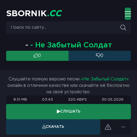
S
B
O
R
N
I
K
.
C
C
-
- Не Забытый Солдат
0
0
Слушайте полную версию песни
«Не Забытый Солдат»
онлайн в отличном качестве или скачайте её бесплатно
на своё устройство.
8.51 MB
03:43
320 KBPS
30.05.2026
СЛУШАТЬ
СКАЧАТЬ