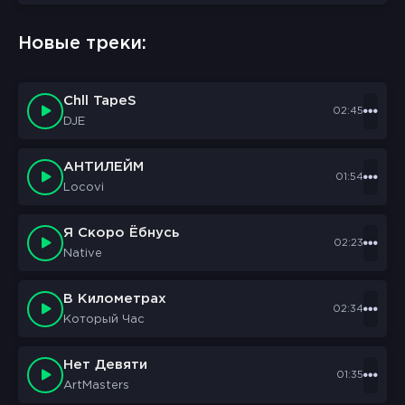
Новые треки:
Chll TapeS
02:45
DJE
АНТИЛЕЙМ
01:54
Locovi
Я Скоро Ёбнусь
02:23
Native
В Километрах
02:34
Который Час
Нет Девяти
01:35
ArtMasters