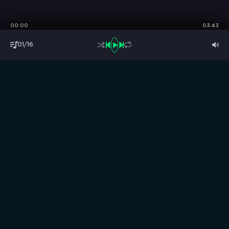
00:00
03:43
01/16
S
B
O
R
N
I
K
.
C
C
Музыка без границ
Выбирай, слушай и качай!
ТОП песни
Последние комментарии
Новинки
Правообладателям / DMCA
Все аудиозаписи на нашем сайте размещены исключительно