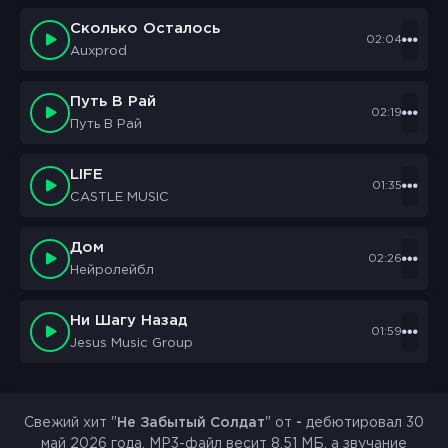
Сколько Осталось
02:04
Auxprod
Путь В Рай
02:19
Путь В Рай
LIFE
01:35
CASTLE MUSIC
Дом
02:26
Нейролейбл
Ни Шагу Назад
01:59
Jesus Music Group
Свежий хит "
Не Забытый Солдат
" от
-
дебютировал 30
май 2026 года. MP3-файл весит 8.51 МБ, а звучание