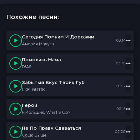
Похожие песни:
Сегодня Помним И Дорожим
03:14
Амелия Мачуга
Помолись Мама
03:01
D!AS
Забытый Вкус Твоих Губ
01:52
LXE, GUT1K
Герои
03:15
HiКольщик, What'S Up?
Не По Праву Сдаваться
02:20
Саша Выше