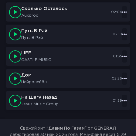
Сколько Осталось
02:04
Auxprod
Путь В Рай
02:19
Путь В Рай
LIFE
01:35
CASTLE MUSIC
Дом
02:26
Нейролейбл
Ни Шагу Назад
01:59
Jesus Music Group
Свежий хит "
Давим По Газам
" от
GENERAЛ
дебютировал 30 май 2026 года. MP3-файл весит 5.29