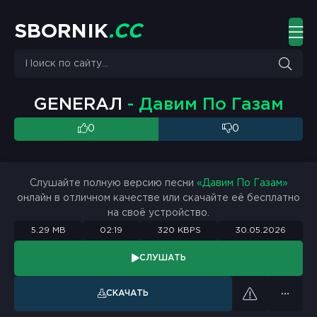
S
B
O
R
N
I
K
.
C
C
GENERAЛ
- Давим По Газам
0
0
Слушайте полную версию песни
«Давим По Газам»
онлайн в отличном качестве или скачайте её бесплатно
на своё устройство.
5.29 MB
02:19
320 KBPS
30.05.2026
СЛУШАТЬ
СКАЧАТЬ