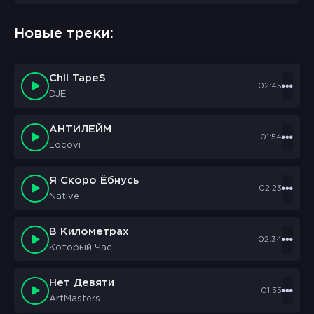
sbornik.cc
Would like to send you notifications
Новые треки:
Discard
Allow
Chll TapeS
02:45
DJE
АНТИЛЕЙМ
01:54
Locovi
Я Скоро Ёбнусь
02:23
Native
В Километрах
02:34
Который Час
Нет Девяти
01:35
ArtMasters