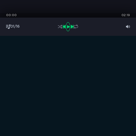
00:00
02:19
01/16
S
B
O
R
N
I
K
.
C
C
Музыка без границ
Выбирай, слушай и качай!
ТОП песни
Последние комментарии
Новинки
Правообладателям / DMCA
Все аудиозаписи на нашем сайте размещены исключительно