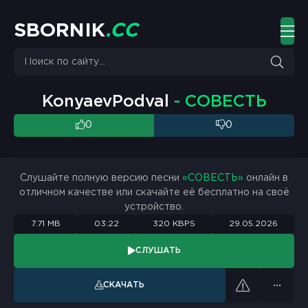
S
B
O
R
N
I
K
.
C
C
KonyaevPodval
- СОВЕСТЬ
0
0
Слушайте полную версию песни
«СОВЕСТЬ»
онлайн в
отличном качестве или скачайте её бесплатно на своё
устройство.
7.71 MB
03:22
320 KBPS
29.05.2026
СЛУШАТЬ
СКАЧАТЬ