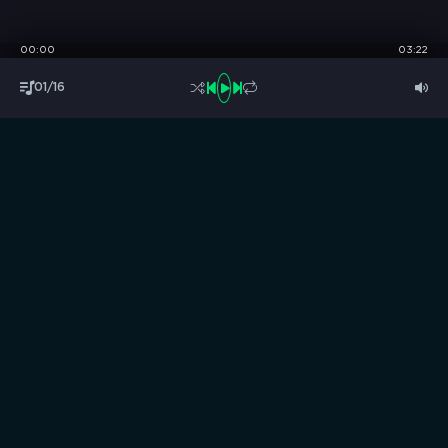
00:00
03:22
01/16
S
B
O
R
N
I
K
.
C
C
Музыка без границ
Выбирай, слушай и качай!
ТОП песни
Последние комментарии
Новинки
Правообладателям / DMCA
Все аудиозаписи на нашем сайте размещены исключительно