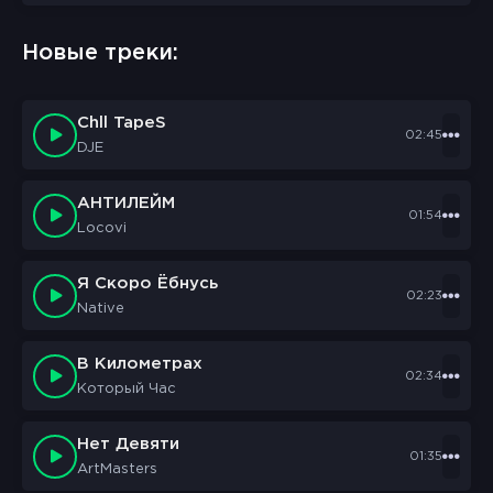
Новые треки:
Chll TapeS
02:45
DJE
АНТИЛЕЙМ
01:54
Locovi
Я Скоро Ёбнусь
02:23
Native
В Километрах
02:34
Который Час
Нет Девяти
01:35
ArtMasters