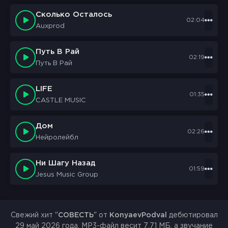
Сколько Осталось
02:04
Auxprod
Путь В Рай
02:19
Путь В Рай
LIFE
01:35
CASTLE MUSIC
Дом
02:26
Нейролейбл
Ни Шагу Назад
01:59
Jesus Music Group
Свежий хит "
СОВЕСТЬ
" от
KonyaevPodval
дебютировал
29 май 2026 года. MP3-файл весит 7.71 МБ, а звучание