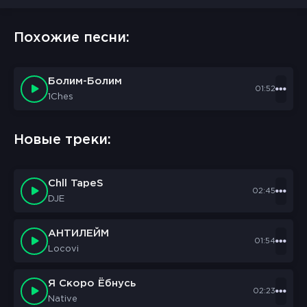
Похожие песни:
Болим-Болим
01:52
1Ches
Новые треки:
Chll TapeS
02:45
DJE
АНТИЛЕЙМ
01:54
Locovi
Я Скоро Ёбнусь
02:23
Native