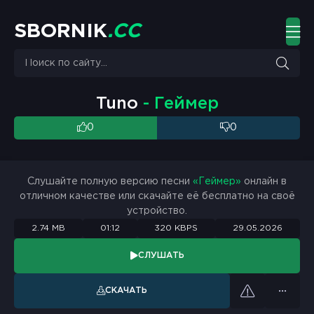
S
B
O
R
N
I
K
.
C
C
Tuno
- Геймер
0
0
Слушайте полную версию песни
«Геймер»
онлайн в
отличном качестве или скачайте её бесплатно на своё
устройство.
2.74 MB
01:12
320 KBPS
29.05.2026
СЛУШАТЬ
СКАЧАТЬ