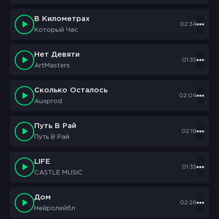
В Километрах
02:34
Который Час
Нет Девяти
01:35
ArtMasters
Сколько Осталось
02:04
Auxprod
Путь В Рай
02:19
Путь В Рай
LIFE
01:35
CASTLE MUSIC
Дом
02:26
Нейролейбл