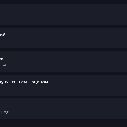
ной
ля
ова
чу Быть Тем Пацаном
znojē