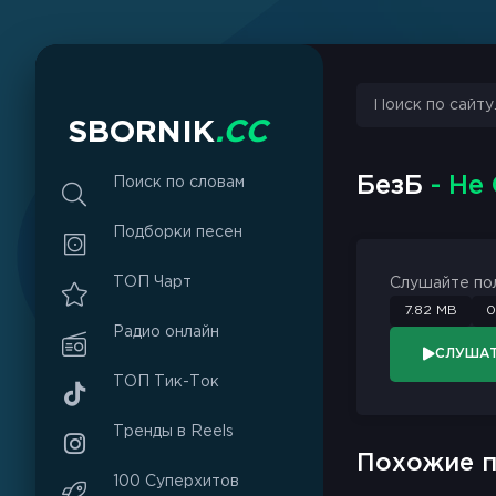
sbornik.cc
Would like to send you notifications
Discard
Allow
S
B
O
R
N
I
K
.
C
C
БезБ
- Не
Поиск по словам
Подборки песен
ТОП Чарт
Слушайте по
7.82 MB
0
Радио онлайн
СЛУША
ТОП Тик-Ток
Тренды в Reels
Похожие п
100 Суперхитов