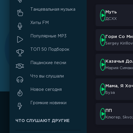
Танцевальная музыка
Муть
ДСХХ
Хиты FM
Популярные MP3
Гори Со М
Sergey Kirillov
ТОП 50 Подборок
Казачья До
Пацанские песни
Мария Симак
Что вы слушали
Мама, Я Хо
Новое сегодня
Буза
Громкие новинки
ПП
Клюгер, Skvo
ЧТО СЛУШАЮТ ДРУГИЕ