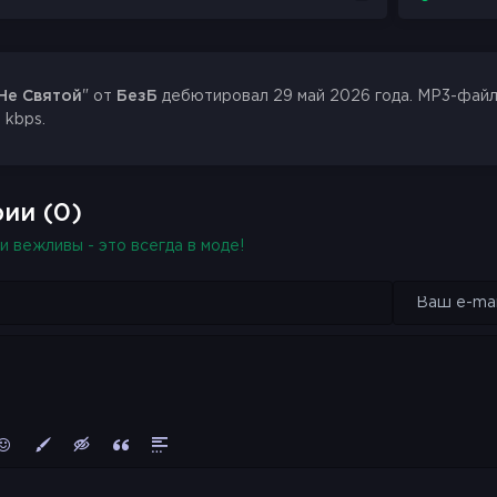
Не Святой
" от
БезБ
дебютировал 29 май 2026 года. MP3-файл в
 kbps.
ии (0)
и вежливы - это всегда в моде!