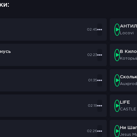
ки:
АНТИЛ
02:45
Locovi
нусь
В Кил
02:23
Которы
Сколь
01:35
Auxpro
LIFE
02:19
CASTLE
Ни Шаг
02:26
Jesus M