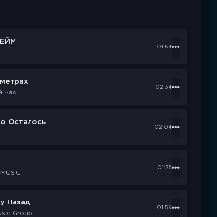
ЕЙМ
01:54
ометрах
02:34
й Час
ко Осталось
02:04
d
01:35
 MUSIC
у Назад
01:59
usic Group