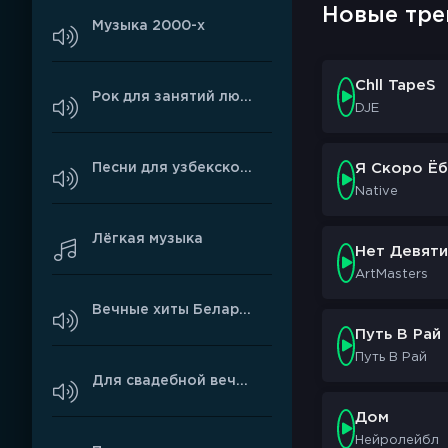
Новые тре
Музыка 2000-х
Chll TapeS
Рок для занятий любовью
DJE
Песни для узбекской свадьбы
Я Скоро Ёб
Native
Лёгкая музыка
Нет Девяти
ArtMasters
Вечные хиты Беларуси
Путь В Рай
Путь В Рай
Для свадебной вечеринки
Дом
Нейролейбл