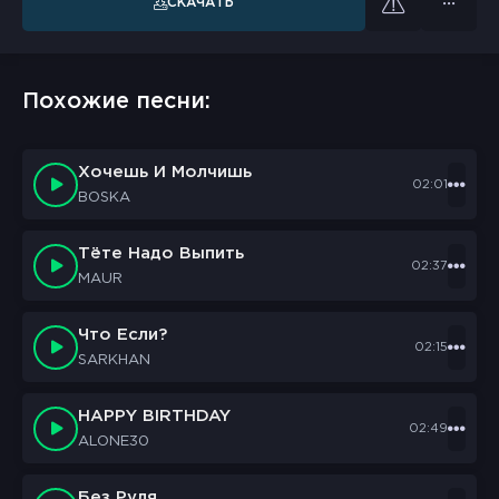
СКАЧАТЬ
Похожие песни:
Хочешь И Молчишь
02:01
BOSKA
Тёте Надо Выпить
02:37
MAUR
Что Если?
02:15
SARKHAN
HAPPY BIRTHDAY
02:49
ALONE30
Без Руля