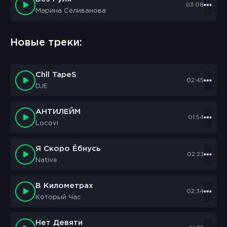
03:08
Марина Селиванова
sbornik.cc
Would like to send you notifications
Новые треки:
Discard
Allow
Chll TapeS
02:45
DJE
АНТИЛЕЙМ
01:54
Locovi
Я Скоро Ёбнусь
02:23
Native
В Километрах
02:34
Который Час
Нет Девяти