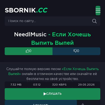
S
B
O
R
N
I
K
.
C
C
NeedlMusic
- Если Хочешь
Выпить Выпей
0
0
Слушайте полную версию песни
«Если Хочешь Выпить
Выпей»
онлайн в отличном качестве или скачайте её
бесплатно на своё устройство.
7.32 MB
03:12
320 KBPS
29.05.2026
СЛУШАТЬ