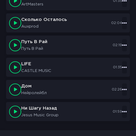
01:35
ArtMasters
Сколько Осталось
02:04
Auxprod
Путь В Рай
02:19
Путь В Рай
LIFE
01:35
CASTLE MUSIC
Дом
02:26
Нейролейбл
Ни Шагу Назад
01:59
Jesus Music Group