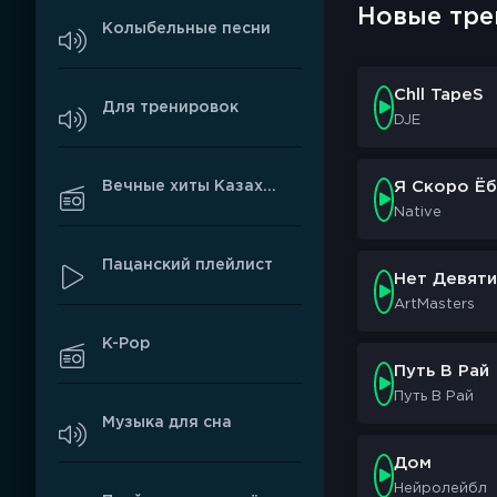
Новые тре
Колыбельные песни
Chll TapeS
Для тренировок
DJE
Вечные хиты Казахстана
Я Скоро Ёб
Native
Пацанский плейлист
Нет Девяти
ArtMasters
K-Pop
Путь В Рай
Путь В Рай
Музыка для сна
Дом
Нейролейбл