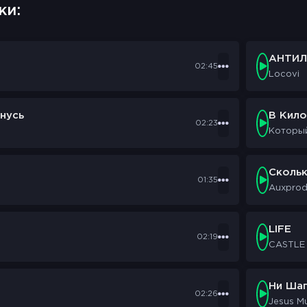
ки:
АНТИЛ
02:45
Locovi
нусь
В Кил
02:23
Которы
Сколь
01:35
Auxpro
LIFE
02:19
CASTLE
Ни Шаг
02:26
Jesus M