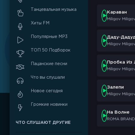
Танцевальная музыка
Караван
Miligov Miligo
Хиты FM
Популярные MP3
Даду-Даду
Miligov Miligo
ТОП 50 Подборок
Пробка Из
Пацанские песни
Miligov Miligo
Что вы слушали
Залепи
Новое сегодня
Miligov Miligo
Громкие новинки
На Волне
ROMA BRANDT,
ЧТО СЛУШАЮТ ДРУГИЕ