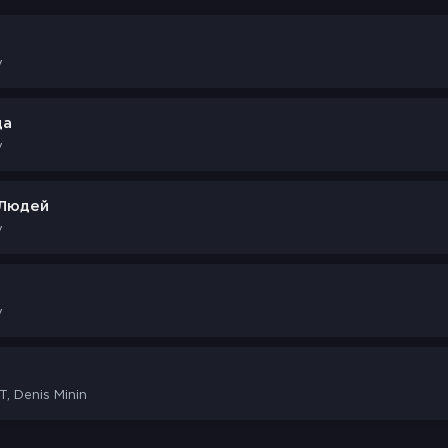
v
да
v
 Людей
v
v
 Denis Minin