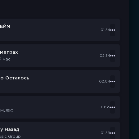
ЕЙМ
01:54
ометрах
02:34
й Час
ко Осталось
02:04
d
01:35
 MUSIC
у Назад
01:59
usic Group