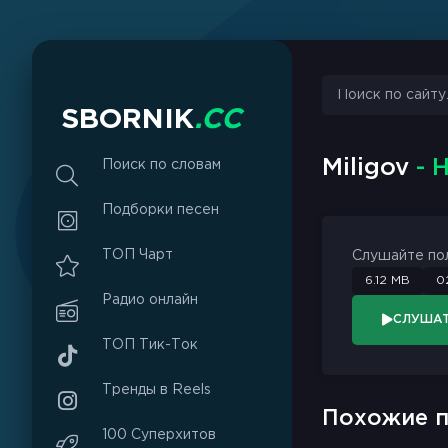
sbornik.cc
Would like to send you notifications
Discard
Allow
S
B
O
R
N
I
K
.
C
C
Miligov
- 
Поиск по словам
Подборки песен
ТОП Чарт
Слушайте по
6.12 MB
0
Радио онлайн
СЛУША
ТОП Тик-Ток
Тренды в Reels
Похожие п
100 Суперхитов