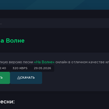
На Волне
лную версию песни
«На Волне»
онлайн в отличном качестве ил
2:40
320 KBPS
29.05.2026
ТЬ
СКАЧАТЬ
есни: