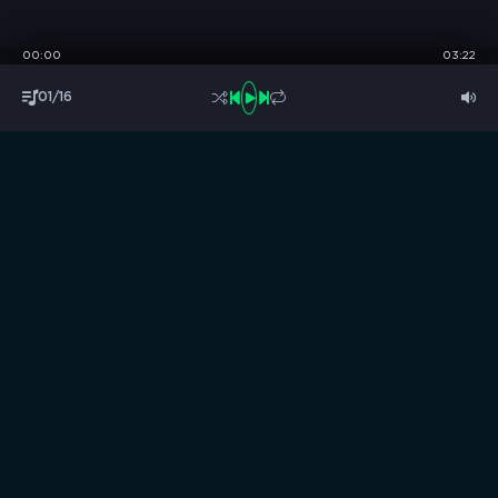
00:00
03:22
01/16
S
B
O
R
N
I
K
.
C
C
Музыка без границ
Выбирай, слушай и качай!
ТОП песни
Последние комментарии
Новинки
Правообладателям / DMCA
Все аудиозаписи на нашем сайте размещены исключительно