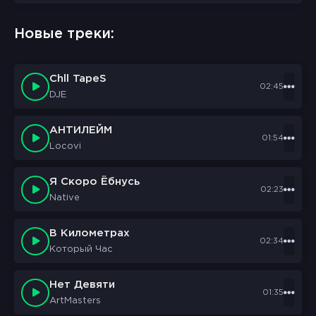
Новые треки:
Chll TapeS
02:45
DJE
АНТИЛЕЙМ
01:54
Locovi
Я Скоро Ёбнусь
02:23
Native
В Километрах
02:34
Который Час
Нет Девяти
01:35
ArtMasters