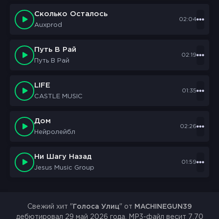
Сколько Осталось
02:04
Auxprod
Путь В Рай
02:19
Путь В Рай
LIFE
01:35
CASTLE MUSIC
Дом
02:26
Нейролейбл
Ни Шагу Назад
01:59
Jesus Music Group
Свежий хит "
Голоса Улиц
" от
MACHINEGUN39
дебютировал 29 май 2026 года. MP3-файл весит 7.70