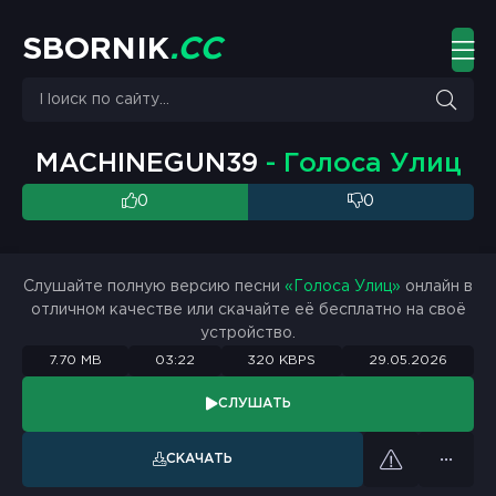
S
B
O
R
N
I
K
.
C
C
MACHINEGUN39
- Голоса Улиц
0
0
Слушайте полную версию песни
«Голоса Улиц»
онлайн в
отличном качестве или скачайте её бесплатно на своё
устройство.
7.70 MB
03:22
320 KBPS
29.05.2026
СЛУШАТЬ
СКАЧАТЬ