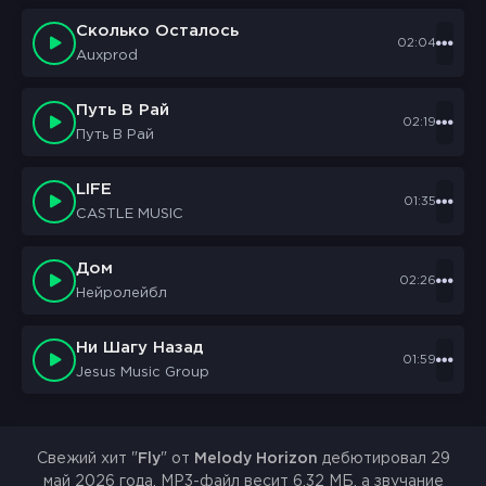
Сколько Осталось
02:04
Auxprod
Путь В Рай
02:19
Путь В Рай
LIFE
01:35
CASTLE MUSIC
Дом
02:26
Нейролейбл
Ни Шагу Назад
01:59
Jesus Music Group
Свежий хит "
Fly
" от
Melody Horizon
дебютировал 29
май 2026 года. MP3-файл весит 6.32 МБ, а звучание