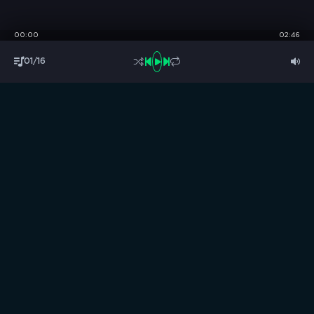
00:00
02:46
01/16
S
B
O
R
N
I
K
.
C
C
Музыка без границ
Выбирай, слушай и качай!
ТОП песни
Последние комментарии
Новинки
Правообладателям / DMCA
Все аудиозаписи на нашем сайте размещены исключительно