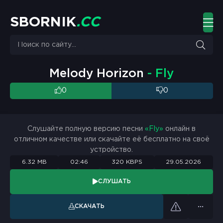
S
B
O
R
N
I
K
.
C
C
Melody Horizon
- Fly
0
0
Слушайте полную версию песни
«Fly»
онлайн в
отличном качестве или скачайте её бесплатно на своё
устройство.
6.32 MB
02:46
320 KBPS
29.05.2026
СЛУШАТЬ
СКАЧАТЬ