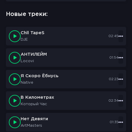
sbornik.cc
Would like to send you notifications
Новые треки:
Discard
Allow
Chll TapeS
02:45
DJE
АНТИЛЕЙМ
01:54
Locovi
Я Скоро Ёбнусь
02:23
Native
В Километрах
02:34
Который Час
Нет Девяти
01:35
ArtMasters