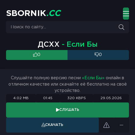
S
B
O
R
N
I
K
.
C
C
ДСХХ
- Если Бы
0
0
Слушайте полную версию песни
«Если Бы»
онлайн в
отличном качестве или скачайте её бесплатно на своё
устройство.
4.02 MB
01:45
320 KBPS
29.05.2026
СЛУШАТЬ
СКАЧАТЬ