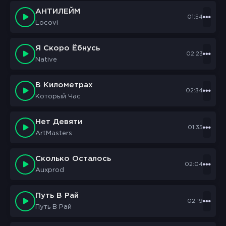
АНТИЛЕЙМ
01:54
Locovi
Я Скоро Ёбнусь
02:23
Native
В Километрах
02:34
Который Час
Нет Девяти
01:35
ArtMasters
Сколько Осталось
02:04
Auxprod
Путь В Рай
02:19
Путь В Рай