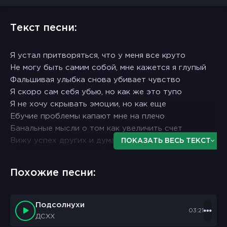
Текст песни:
Я устал притворяться, что у меня все круто
Не могу быть самим собой, мне кажется я глупый
Фальшивая улыбка снова убивает чувство
Я скоро сам себя убью, но как же это тупо
Я не хочу скрывать эмоции, но как еще
Ебучие проблемы капают мне на плечо
Банальные мысли о том как увеличить счет
Вижу успех других и думаю что я никчемный
ПОКАЗАТЬ ВЕСЬ ТЕКСТ
Я не пойму как я могу быть нужным
Какую пользу я несу я же сука бездушный
Похожие песни:
Порой мне стыдно за слова, но люди меня слушают
Возможно многие это и называют дружбой
Эгоцентричный ублюдок, бесчувственная мразь
Подсолнухи
03:21
Даже молился только за себя забыв про вас
ДСХХ
Я каждый раз боюсь сказать лишнего меня сглазят