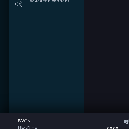
Плейлист в самолёт
БУСЬ
HEANIFE
00:00