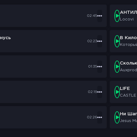
АНТИЛ
02:45
Locovi
нусь
В Кил
02:23
Которы
Сколь
01:35
Auxpro
LIFE
02:19
CASTLE
Ни Шаг
02:26
Jesus M