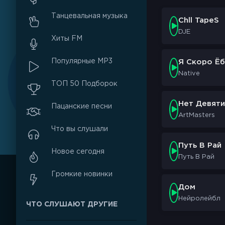
Танцевальная музыка
Chll TapeS
DJE
Хиты FM
Популярные MP3
Я Скоро Ёб
Native
ТОП 50 Подборок
Нет Девяти
Пацанские песни
ArtMasters
Что вы слушали
Путь В Рай
Новое сегодня
Путь В Рай
Громкие новинки
Дом
Нейролейбл
ЧТО СЛУШАЮТ ДРУГИЕ