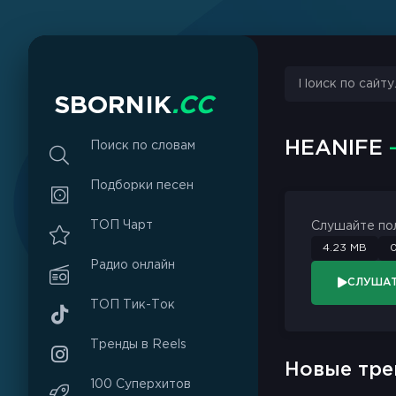
sbornik.cc
Would like to send you notifications
Discard
Allow
S
B
O
R
N
I
K
.
C
C
HEANIFE
Поиск по словам
Подборки песен
ТОП Чарт
Слушайте по
4.23 MB
0
Радио онлайн
СЛУША
ТОП Тик-Ток
Тренды в Reels
Новые тре
100 Суперхитов