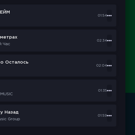
ЕЙМ
01:54
ометрах
02:34
й Час
ко Осталось
02:04
d
01:35
 MUSIC
у Назад
01:59
usic Group