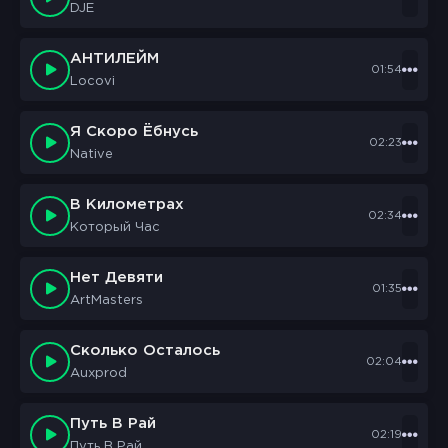
DJE
АНТИЛЕЙМ
01:54
Locovi
Я Скоро Ёбнусь
02:23
Native
В Километрах
02:34
Который Час
Нет Девяти
01:35
ArtMasters
Сколько Осталось
02:04
Auxprod
Путь В Рай
02:19
Путь В Рай