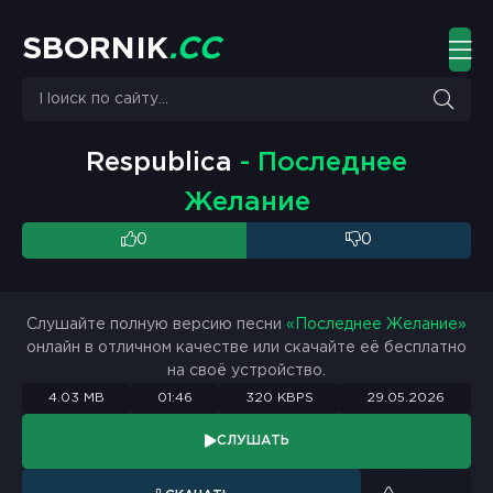
S
B
O
R
N
I
K
.
C
C
Respublica
- Последнее
Желание
0
0
Слушайте полную версию песни
«Последнее Желание»
онлайн в отличном качестве или скачайте её бесплатно
на своё устройство.
4.03 MB
01:46
320 KBPS
29.05.2026
СЛУШАТЬ