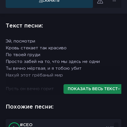
СКАЧАТЬ
Текст песни:
Эй, посмотри
Кровь стекает так красиво
По твоей груди
Просто забей на то, что мы здесь не одни
Ты вечно мёртвая, и я тобою убит
Нахуй этот грёбаный мир
Пусть он вечно горит
ПОКАЗАТЬ ВЕСЬ ТЕКСТ
Все равно что останусь разбит
Ведь я делаю только то, что сердце велит
Похожие песни:
Подарю себе оружие и пару гвоздик
Это последнее желание, yeah
#CEO