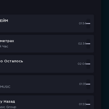
ЕЙМ
01:54
ометрах
02:34
й Час
ко Осталось
02:04
d
01:35
 MUSIC
у Назад
01:59
usic Group