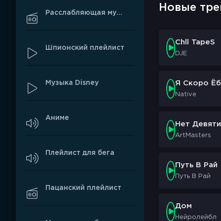
Новые тре
Расслабляющая музыка
Chll TapeS
Шпионский плейлист
DJE
Музыка Disney
Я Скоро Ёб
Native
Аниме
Нет Девяти
ArtMasters
Плейлист для бега
Путь В Рай
Путь В Рай
Пацанский плейлист
Дом
Нейролейбл