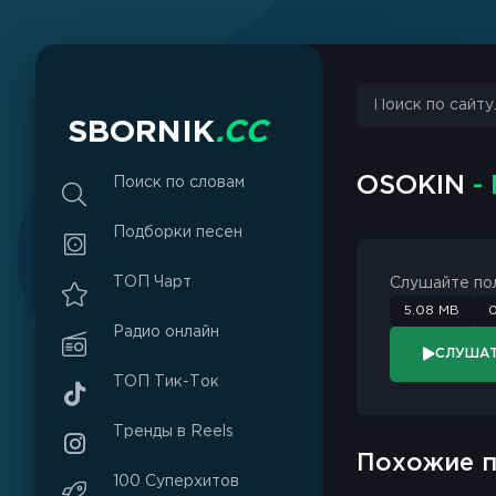
sbornik.cc
Would like to send you notifications
Discard
Allow
S
B
O
R
N
I
K
.
C
C
OSOKIN
-
Поиск по словам
Подборки песен
ТОП Чарт
Слушайте по
5.08 MB
0
Радио онлайн
СЛУША
ТОП Тик-Ток
Тренды в Reels
Похожие п
100 Суперхитов