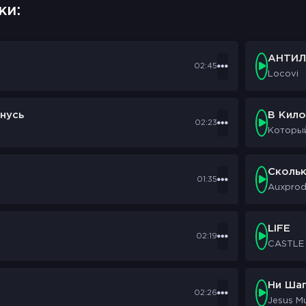
ки:
АНТИЛ
02:45
Locovi
нусь
В Кил
02:23
Которы
Сколь
01:35
Auxpro
LIFE
02:19
CASTLE
Ни Шаг
02:26
Jesus M