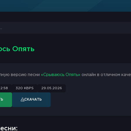
юсь Опять
лную версию песни
«Срываюсь Опять»
онлайн в отличном каче
2:58
320 KBPS
29.05.2026
ТЬ
СКАЧАТЬ
есни: