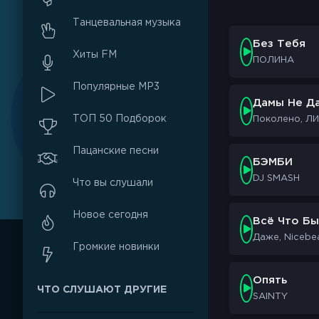
Танцевальная музыка
Без Тебя
Хиты FM
ПОЛИНА
Популярные MP3
Дамы Не Д
ТОП 50 Подборок
Поколено, Л
Пацанские песни
БЭМБИ
DJ SMASH
Что вы слушали
Новое сегодня
Всё Что Бы
Даже, Nicebe
Громкие новинки
Опять
ЧТО СЛУШАЮТ ДРУГИЕ
SAINTY