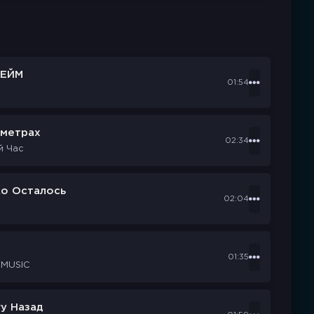
ЕЙМ
01:54
ометрах
02:34
й Час
ко Осталось
02:04
d
01:35
 MUSIC
у Назад