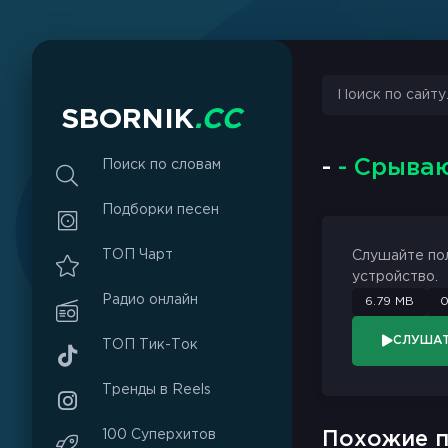
sbornik.cc
Would like to send you notifications
Discard
Allow
S
B
O
R
N
I
K
.
C
C
-
- Срыва
Поиск по словам
Подборки песен
ТОП Чарт
Слушайте по
устройство.
Радио онлайн
6.79 MB
0
СЛУША
ТОП Тик-Ток
Тренды в Reels
100 Суперхитов
Похожие п