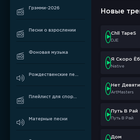
Грэмми-2026
Новые тре
Песни о взрослении
Chll TapeS
DJE
Фоновая музыка
Я Скоро Ёб
Native
Рождественские песни
Нет Девяти
ArtMasters
Плейлист для спортзала
Путь В Рай
Путь В Рай
Матерные песни
Дом