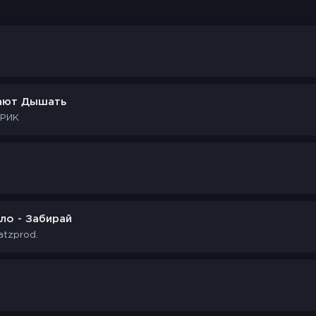
ают Дышать
ИРИК
ло - Забирай
atzprod.