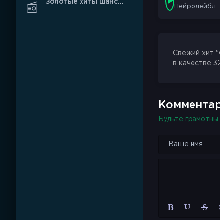
Золотые хиты шансона
Нейролейбл
Свежий хит "
в качестве 3
Комментар
Будьте грамотны 