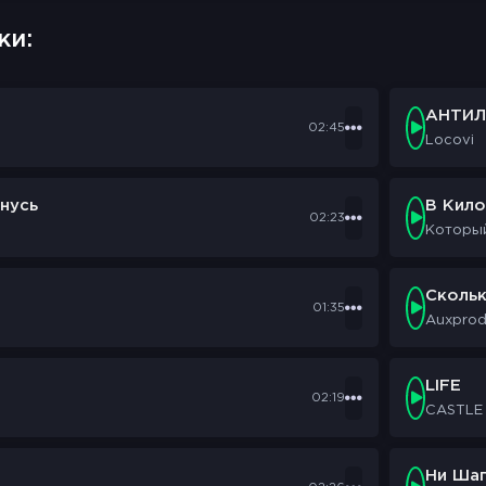
ки:
АНТИЛ
02:45
Locovi
нусь
В Кил
02:23
Которы
Сколь
01:35
Auxpro
LIFE
02:19
CASTLE
Ни Шаг