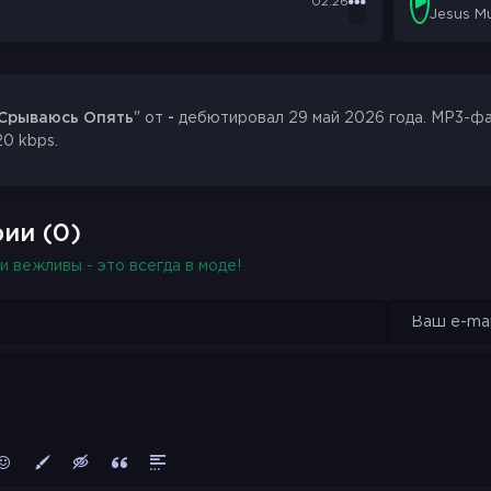
02:26
Jesus M
Срываюсь Опять
" от
-
дебютировал 29 май 2026 года. MP3-фай
20 kbps.
ии (0)
и вежливы - это всегда в моде!