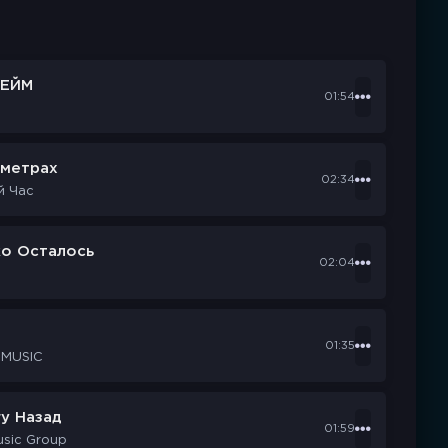
ЕЙМ
01:54
ометрах
02:34
й Час
ко Осталось
02:04
d
01:35
 MUSIC
у Назад
01:59
usic Group