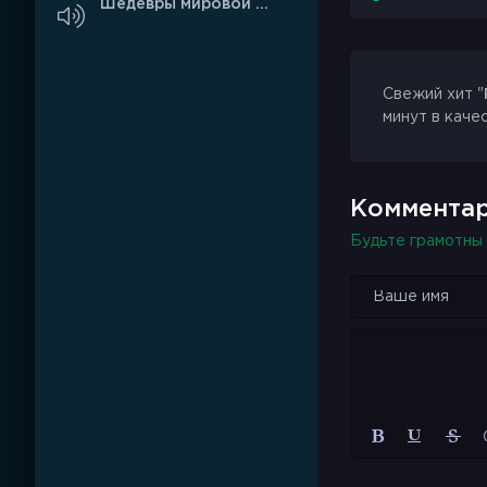
Шедевры мировой классики
Свежий хит "
минут в каче
Комментар
Будьте грамотны 