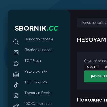
sbornik.cc
Would like to send you notifications
Discard
Allow
S
B
O
R
N
I
K
.
C
C
HESOYA
Поиск по словам
Подборки песен
ТОП Чарт
Слушайте по
5.79 MB
0
Радио онлайн
СЛУША
ТОП Тик-Ток
Тренды в Reels
Похожие п
100 Суперхитов