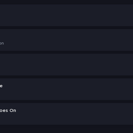
on
ve
oes On