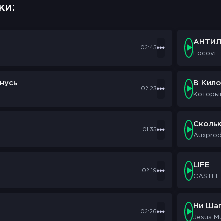
ки:
АНТИЛ
02:45
Locovi
нусь
В Кил
02:23
Которы
Сколь
01:35
Auxpro
LIFE
02:19
CASTLE
Ни Шаг
02:26
Jesus M