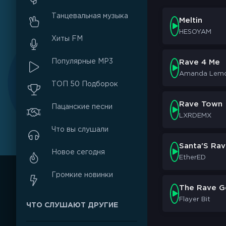
Танцевальная музыка
Meltin
HESOYAM
Хиты FM
Популярные MP3
Rave 4 Me
Amanda Lem
ТОП 50 Подборок
Rave Town
Пацанские песни
LXRDEMX
Что вы слушали
Santa'S Ra
Новое сегодня
EtherED
Громкие новинки
The Rave G
Flayer Bit
ЧТО СЛУШАЮТ ДРУГИЕ