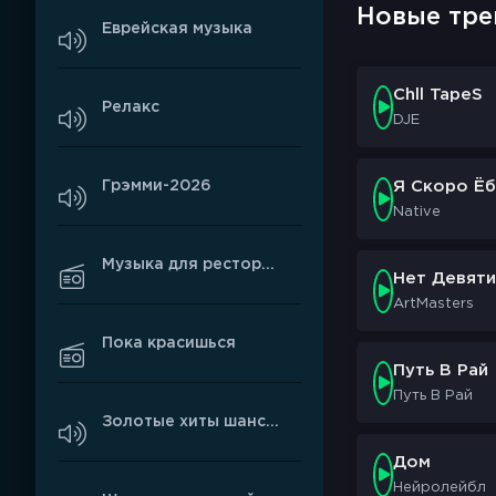
Новые тре
Еврейская музыка
Chll TapeS
Релакс
DJE
Грэмми-2026
Я Скоро Ёб
Native
Музыка для ресторанов
Нет Девяти
ArtMasters
Пока красишься
Путь В Рай
Путь В Рай
Золотые хиты шансона
Дом
Нейролейбл