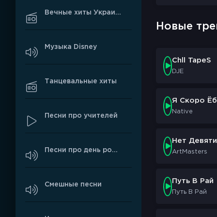
Это курьезно
Вечные хиты Украины
Мы все же возь
Новые тре
За руки вместе
Насколько возм
Музыка Disney
Миром и космо
Chll TapeS
DJE
Атлеты с писто
Танцевальные хиты
Их проблемы - 
Атлеты с компл
Я Скоро Ёб
Живут на море
Native
Песни про учителей
А мы, как котик
Нет Девяти
От смеха и бол
Песни про день рождения
ArtMasters
И даже всерьез
Просто рассла
Все это курьез
Путь В Рай
Смешные песни
(Курьез!)
Путь В Рай
Это курьезно