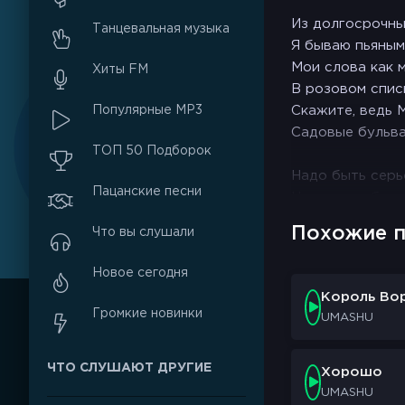
Из долгосрочны
Танцевальная музыка
Я бываю пьяным
Мои слова как м
Хиты FM
В розовом спис
Популярные MP3
Скажите, ведь 
Садовые бульва
ТОП 50 Подборок
Надо быть серь
Пацанские песни
Но просто быть
Само по себе
Похожие п
Что вы слушали
Веришь ли ты м
Новое сегодня
Это курьезно
Король Во
Мы все же возь
Громкие новинки
UMASHU
За руки вместе
Насколько возм
ЧТО СЛУШАЮТ ДРУГИЕ
Миром и космо
Хорошо
UMASHU