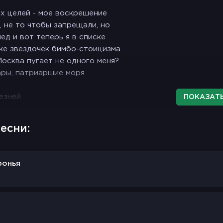
х целей - мое воскрешение
, не то чтобы запрещали, но
ед и вот теперь я в списке
ке звездочек бимбо-стоицизма
Москва пугает не одного меня?
ры, патриаршие моря
езней
ПОКАЗАТЬ
 курьезно
есни:
не?
ронья
мемся
 и будем смеяться
ожно над этим курьезным
сом