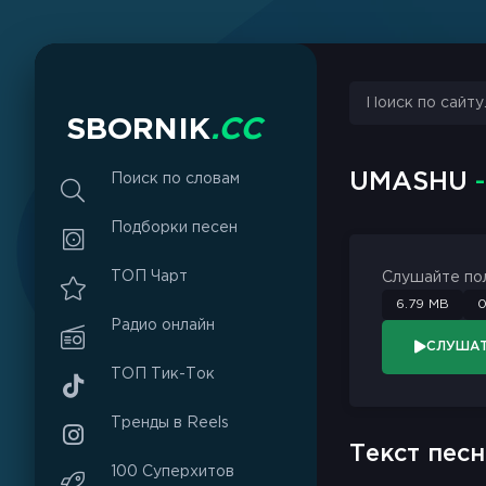
sbornik.cc
Would like to send you notifications
Discard
Allow
S
B
O
R
N
I
K
.
C
C
UMASHU
Поиск по словам
Подборки песен
ТОП Чарт
Слушайте по
6.79 MB
0
Радио онлайн
СЛУША
ТОП Тик-Ток
Тренды в Reels
Текст песн
100 Суперхитов