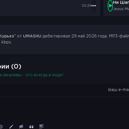
Ни Шаг
мемся
02:26
Jesus M
 и будем смеяться
ожно над этим курьезным
сом
Курьез
" от
UMASHU
дебютировал 29 май 2026 года. MP3-файл 
 kbps.
мемся
 и будем смеяться
ожно над этим курьезным
ии (0)
сом
и вежливы - это всегда в моде!
ы