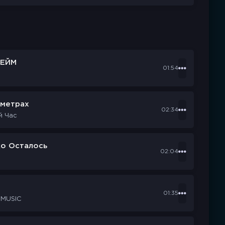
ЕЙМ
01:54
ометрах
02:34
й Час
ко Осталось
02:04
d
01:35
 MUSIC