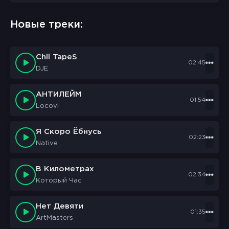
Новые треки:
Chll TapeS
02:45
DJE
АНТИЛЕЙМ
01:54
Locovi
Я Скоро Ёбнусь
02:23
Native
В Километрах
02:34
Который Час
Нет Девяти
01:35
ArtMasters