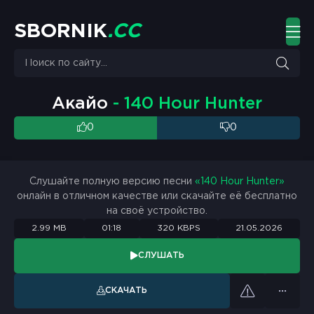
S
B
O
R
N
I
K
.
C
C
Акайо
- 140 Hour Hunter
0
0
Слушайте полную версию песни
«140 Hour Hunter»
онлайн в отличном качестве или скачайте её бесплатно
на своё устройство.
2.99 MB
01:18
320 KBPS
21.05.2026
СЛУШАТЬ
СКАЧАТЬ