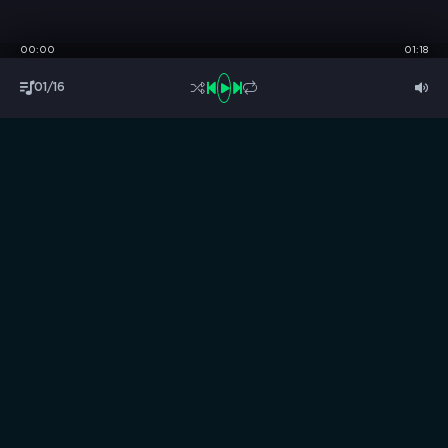
00:00
01:18
01/16
S
B
O
R
N
I
K
.
C
C
Музыка без границ
Выбирай, слушай и качай!
ТОП песни
Последние комментарии
Новинки
Правообладателям / DMCA
Все аудиозаписи на нашем сайте размещены исключительно