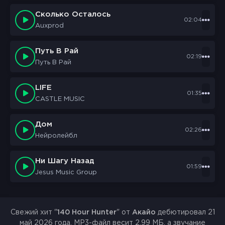
Сколько Осталось
02:04
Auxprod
Путь В Рай
02:19
Путь В Рай
LIFE
01:35
CASTLE MUSIC
Дом
02:26
Нейролейбл
Ни Шагу Назад
01:59
Jesus Music Group
Свежий хит "
140 Hour Hunter
" от
Акайо
дебютировал 21
май 2026 года. MP3-файл весит 2.99 МБ, а звучание