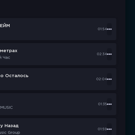
ЕЙМ
01:54
ометрах
02:34
й Час
ко Осталось
02:04
d
01:35
 MUSIC
у Назад
01:59
usic Group