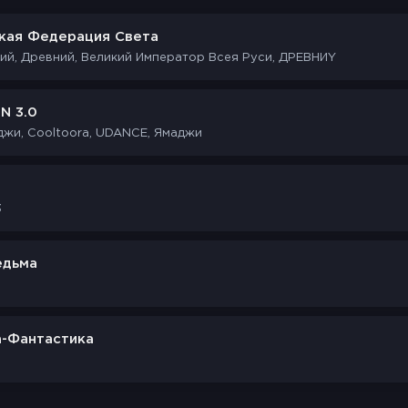
кая Федерация Света
й, Древний, Великий Император Всея Руси, ДРЕВНИY
N 3.0
жи, Cooltoora, UDANCE, Ямаджи
3
едьма
-Фантастика