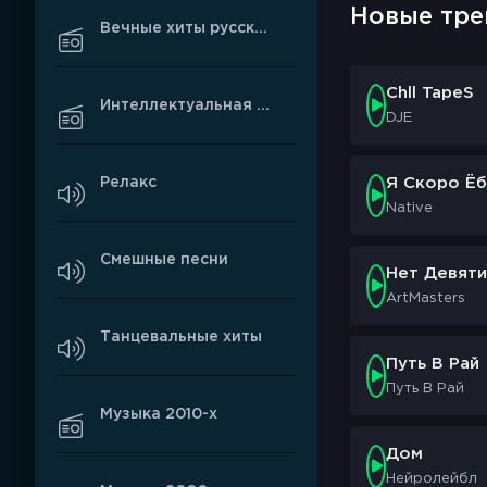
Новые тре
Вечные хиты русского рэпа
Chll TapeS
Интеллектуальная музыка
DJE
Релакс
Я Скоро Ёб
Native
Смешные песни
Нет Девяти
ArtMasters
Танцевальные хиты
Путь В Рай
Путь В Рай
Музыка 2010-х
Дом
Нейролейбл