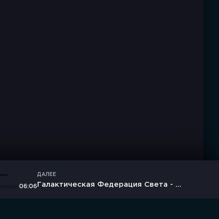
ДАЛЕЕ
Галактическая Федерация Света - Шаман Древний, Древний, Великий Император Всея Руси, ДРЕВНИY
06:06