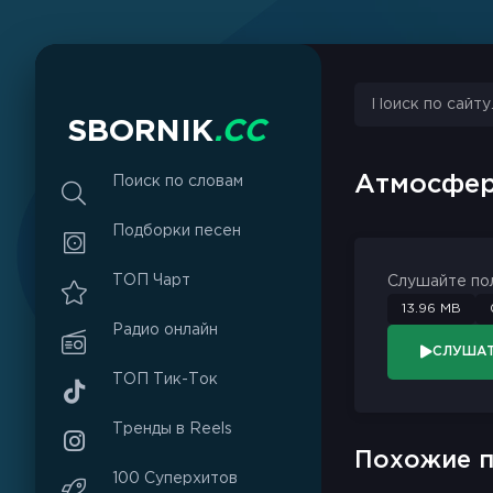
S
B
O
R
N
I
K
.
C
C
Атмосфер
Поиск по словам
Подборки песен
ТОП Чарт
Слушайте по
13.96 MB
Радио онлайн
СЛУША
ТОП Тик-Ток
Тренды в Reels
Похожие п
100 Суперхитов