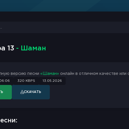
а 13
- Шаман
лную версию песни
«Шаман»
онлайн в отличном качестве или 
06:06
320 KBPS
13.05.2026
ТЬ
СКАЧАТЬ
есни: