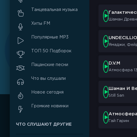
Танцевальная музыка
Галактичес
Шаман Древни
Хиты FM
Популярные MP3
UNDECILLIO
Ямаджи, Фейд
ТОП 50 Подборок
D.V.M
Пацанские песни
Атмосфера 1
Что вы слушали
Шаман И В
Новое сегодня
Still San
Громкие новинки
Атмосфера
Гай Гарин
ЧТО СЛУШАЮТ ДРУГИЕ