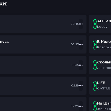
ки:
АНТИЛ
02:45
Locovi
нусь
В Кил
02:23
Которы
Сколь
01:35
Auxpro
LIFE
02:19
CASTLE
Ни Шаг
02:26
Jesus M