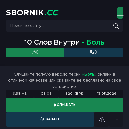
S
B
O
R
N
I
K
.
C
C
10 Слов Внутри
- Боль
0
0
Слушайте полную версию песни
«Боль»
онлайн в
отличном качестве или скачайте её бесплатно на своё
устройство.
6.98 MB
03:03
320 KBPS
13.05.2026
СЛУШАТЬ
СКАЧАТЬ