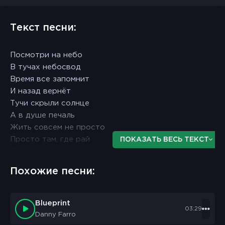
Текст песни:
Посмотри на небо
В тучах небосвод
Время все запомнит
И назад вернёт
Тучи скрыли солнце
А в душе печаль
Жить совсем не просто
Просто там, где рай
ПОКАЗАТЬ ВЕСЬ ТЕКСТ
Дай знак
Где идти, куда бежать
Похожие песни:
Жизнь нас
Никогда не будет ждать
Blueprint
03:29
Забирай себе все силы
Danny Farro
И оставь мне свою боль