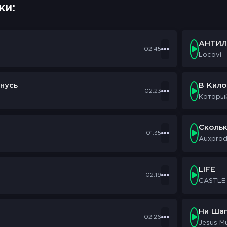
ки:
АНТИЛ
02:45
Locovi
нусь
В Кил
02:23
Которы
Сколь
01:35
Auxpro
LIFE
02:19
CASTLE
Ни Шаг
02:26
Jesus M