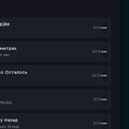
ЕЙМ
01:54
ометрах
02:34
й Час
ко Осталось
02:04
d
01:35
 MUSIC
у Назад
01:59
usic Group