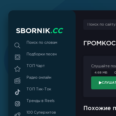
S
B
O
R
N
I
K
.
C
C
ГРОМКО
Поиск по словам
Подборки песен
ТОП Чарт
Слушайте по
4.68 MB
Радио онлайн
СЛУША
ТОП Тик-Ток
Тренды в Reels
Похожие п
100 Суперхитов