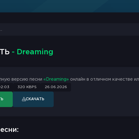
СТЬ
- Dreaming
лную версию песни
«Dreaming»
онлайн в отличном качестве ил
02:03
320 KBPS
26.06.2026
ТЬ
СКАЧАТЬ
есни: