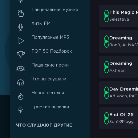
Танцевальная музыка
This Magic
Selestaya
Хиты FM
Популярные MP3
Dreaming
Bonö, AI-NAS
ТОП 50 Подборок
Dreaming
Пацанские песни
Axtreon
Что вы слушали
Day Dreami
Новое сегодня
Ad Voca, PAC
Громкие новинки
End Of 25
Son1X!Plugg
ЧТО СЛУШАЮТ ДРУГИЕ