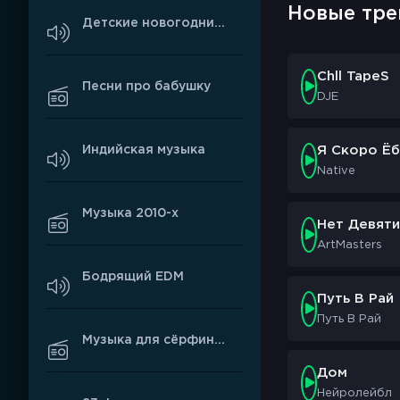
Новые тре
Детские новогодние песни
Chll TapeS
Песни про бабушку
DJE
Индийская музыка
Я Скоро Ёб
Native
Музыка 2010-х
Нет Девяти
ArtMasters
Бодрящий EDM
Путь В Рай
Путь В Рай
Музыка для сёрфинга
Дом
Нейролейбл