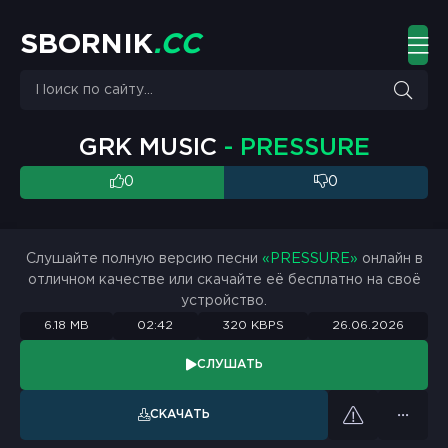
S
B
O
R
N
I
K
.
C
C
GRK MUSIC
- PRESSURE
0
0
Слушайте полную версию песни
«PRESSURE»
онлайн в
отличном качестве или скачайте её бесплатно на своё
устройство.
6.18 MB
02:42
320 KBPS
26.06.2026
СЛУШАТЬ
СКАЧАТЬ