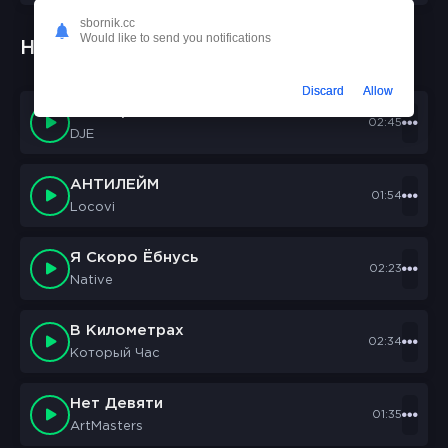
sbornik.cc
Would like to send you notifications
Новые треки:
Discard
Allow
Chll TapeS
02:45
DJE
АНТИЛЕЙМ
01:54
Locovi
Я Скоро Ёбнусь
02:23
Native
В Километрах
02:34
Который Час
Нет Девяти
01:35
ArtMasters