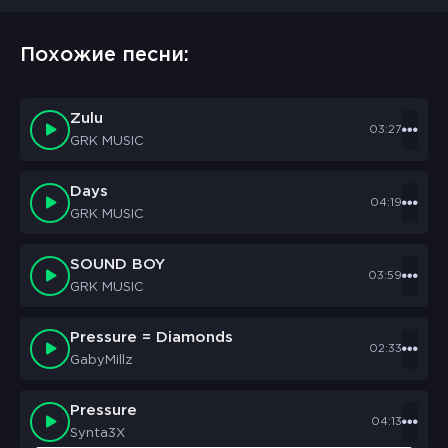
Похожие песни:
Zulu
03:27
GRK MUSIC
Days
04:19
GRK MUSIC
SOUND BOY
03:59
GRK MUSIC
Pressure = Diamonds
02:33
GabyMillz
Pressure
04:13
Synta3X