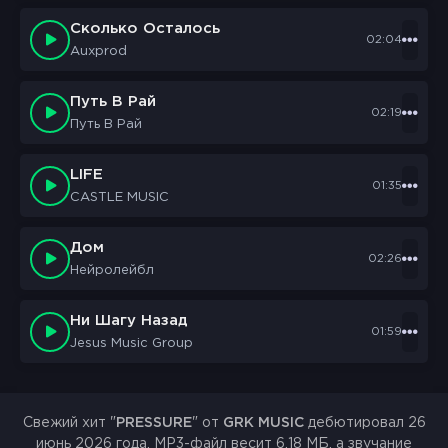
Сколько Осталось
02:04
Auxprod
Путь В Рай
02:19
Путь В Рай
LIFE
01:35
CASTLE MUSIC
Дом
02:26
Нейролейбл
Ни Шагу Назад
01:59
Jesus Music Group
Свежий хит "
PRESSURE
" от
GRK MUSIC
дебютировал 26
июнь 2026 года. MP3-файл весит 6.18 МБ, а звучание