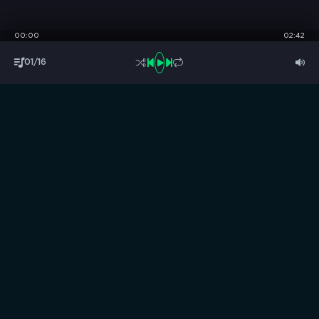
00:00
02:42
01/16
S
B
O
R
N
I
K
.
C
C
Музыка без границ
Выбирай, слушай и качай!
ТОП песни
Последние комментарии
Новинки
Правообладателям / DMCA
Все аудиозаписи на нашем сайте размещены исключительно