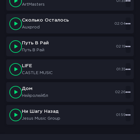
01:35
ArtMasters
Сколько Осталось
02:04
Auxprod
Путь В Рай
02:19
Путь В Рай
LIFE
01:35
CASTLE MUSIC
Дом
02:26
Нейролейбл
Ни Шагу Назад
01:59
Jesus Music Group