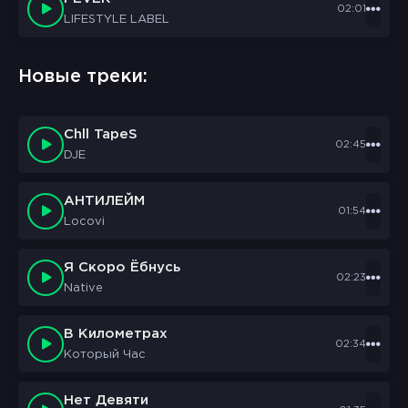
02:01
LIFESTYLE LABEL
Новые треки:
Chll TapeS
02:45
DJE
АНТИЛЕЙМ
01:54
Locovi
Я Скоро Ёбнусь
02:23
Native
В Километрах
02:34
Который Час
Нет Девяти