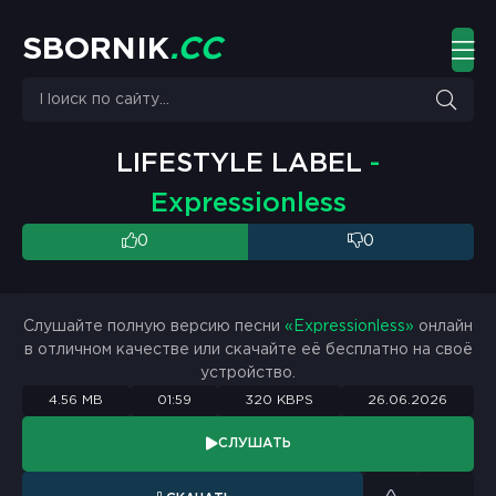
S
B
O
R
N
I
K
.
C
C
LIFESTYLE LABEL
-
Expressionless
0
0
Слушайте полную версию песни
«Expressionless»
онлайн
в отличном качестве или скачайте её бесплатно на своё
устройство.
4.56 MB
01:59
320 KBPS
26.06.2026
СЛУШАТЬ