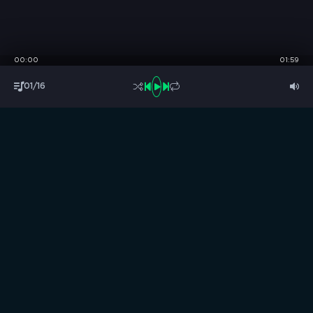
00:00
01:59
01/16
S
B
O
R
N
I
K
.
C
C
Музыка без границ
Выбирай, слушай и качай!
ТОП песни
Последние комментарии
Новинки
Правообладателям / DMCA