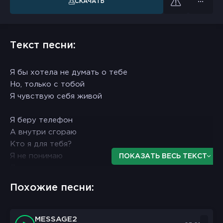
СКАЧАТЬ
Текст песни:
Я бы хотела не думать о тебе
Но, только с тобой
Я чувствую себя живой
Я беру телефон
А внутри сгораю
Кто я для тебя?
Я не понимаю
ПОКАЗАТЬ ВЕСЬ ТЕКСТ
Думаю о нас
Сразу дрожь по коже
Похожие песни:
Не могу дышать без тебя
Знаю ты тоже
Ты пришел и все изменилось
MESSAGE2