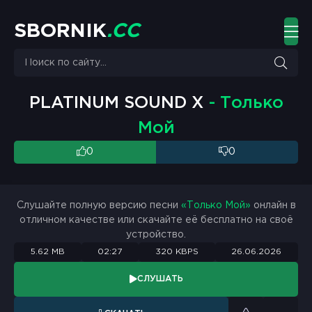
S
B
O
R
N
I
K
.
C
C
PLATINUM SOUND X
- Только
Мой
0
0
Слушайте полную версию песни
«Только Мой»
онлайн в
отличном качестве или скачайте её бесплатно на своё
устройство.
5.62 MB
02:27
320 KBPS
26.06.2026
СЛУШАТЬ