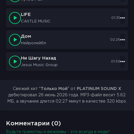
Только мой
Я чувствую себя живой
LIFE
01:35
CASTLE MUSIC
Только мой
Только мой
Ты только мой
Дом
02:26
Только мой
Нейролейбл
Ни Шагу Назад
01:59
Jesus Music Group
Свежий хит "
Только Мой
" от
PLATINUM SOUND X
дебютировал 26 июнь 2026 года. MP3-файл весит 5.62
МБ, а звучание длится 02:27 минут в качестве 320 kbps.
Комментарии (0)
Будьте грамотны и вежливы - это всегда в моде!