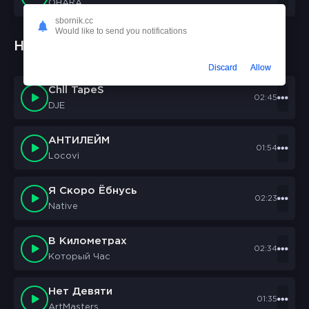
OHARA
sbornik.cc
Would like to send you notifications
Новые треки:
Discard
Allow
Chll TapeS
02:45
DJE
АНТИЛЕЙМ
01:54
Locovi
Я Скоро Ёбнусь
02:23
Native
В Километрах
02:34
Который Час
Нет Девяти
01:35
ArtMasters