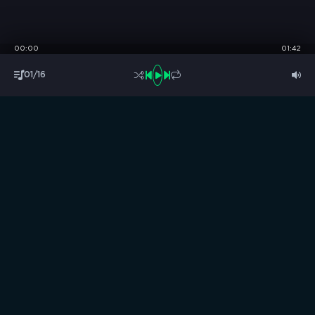
00:00
01:42
01/16
S
B
O
R
N
I
K
.
C
C
Музыка без границ
Выбирай, слушай и качай!
ТОП песни
Последние комментарии
Новинки
Правообладателям / DMCA