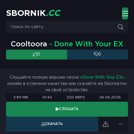
S
B
O
R
N
I
K
.
C
C
Cooltoora
- Done With Your EX
0
0
Слушайте полную версию песни
«Done With Your EX»
онлайн в отличном качестве или скачайте её бесплатно
на своё устройство.
3.89 MB
01:42
320 KBPS
26.06.2026
СЛУШАТЬ
СКАЧАТЬ