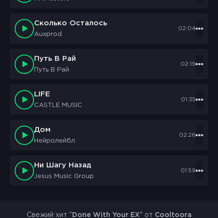
Сколько Осталось
02:04
Auxprod
Путь В Рай
02:19
Путь В Рай
LIFE
01:35
CASTLE MUSIC
Дом
02:26
Нейролейбл
Ни Шагу Назад
01:59
Jesus Music Group
Свежий хит "
Done With Your EX
" от
Cooltoora