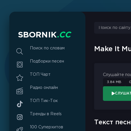
sbornik.cc
Would like to send you notifications
Discard
Allow
S
B
O
R
N
I
K
.
C
C
Make It M
Поиск по словам
Подборки песен
ТОП Чарт
Слушайте по
3.84 MB
0
Радио онлайн
СЛУША
ТОП Тик-Ток
Тренды в Reels
Текст песн
100 Суперхитов