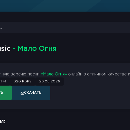
usic
- Мало Огня
лную версию песни
«Мало Огня»
онлайн в отличном качестве и
1:41
320 KBPS
26.06.2026
ТЬ
СКАЧАТЬ
и: