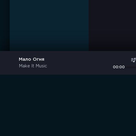
Мало Огня
Make It Music
00:00
Музыка без границ
S
B
O
R
N
I
K
.
C
C