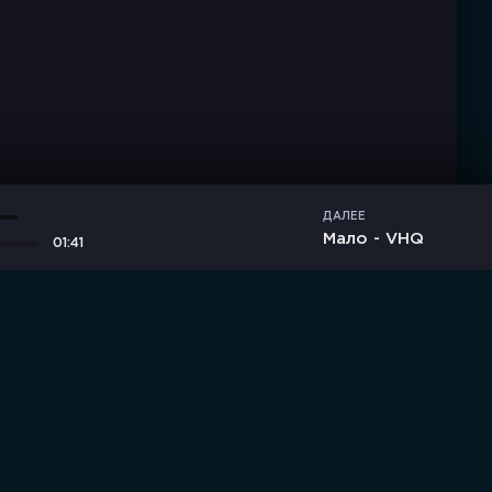
ДАЛЕЕ
Мало - VHQ
01:41
дние комментарии
Новинки
Правообладателям / DMCA