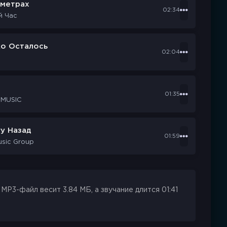
ометрах
02:34
й Час
ко Осталось
02:04
d
01:35
 MUSIC
у Назад
01:59
usic Group
MP3-файл весит 3.84 МБ, а звучание длится 01:41