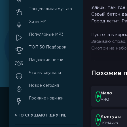
Улицы, там, где
Танцевальная музыка
Серый бетон да
Город летит. Р
Хиты FM
Популярные MP3
Пустота в карма
Забываю страх,
ТОП 50 Подборок
Смотри на небо
Пацанские песни
Мало огня нам 
Мало огня нам 
Похожие п
Что вы слушали
Мало огня нам 
Горькая правда
Новое сегодня
Мы строим стен
Мало
Громкие новинки
VHQ
Мало огня нам 
Мало огня нам 
ЧТО СЛУШАЮТ ДРУГИЕ
Горькая правда
Контуры
Мы строим стен
НЯМАчка