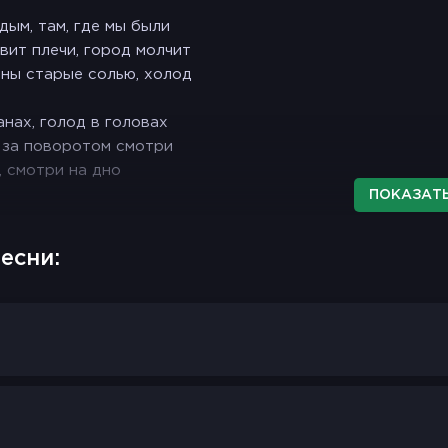
 дым, там, где мы были
вит плечи, город молчит
аны старые солью, холод
нах, голод в головах
 за поворотом смотри
, смотри на дно
ПОКАЗАТЬ
мало
мало
есни:
мало
 течёт по венам
ы, ломаем стены
мало
мало
 течёт по венам
ы, ломаем стены