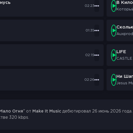
нусь
В Кил
ы, ломаем стены
02:23
Которы
Сколь
01:35
Auxpro
LIFE
02:19
CASTLE
Ни Шаг
02:26
Jesus M
Мало Огня
" от
Make It Music
дебютировал 26 июнь 2026 года. 
стве 320 kbps.