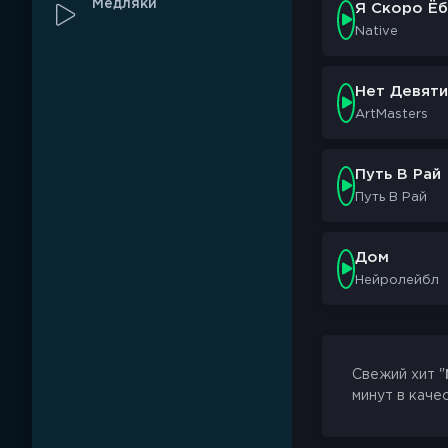
Медляки
Я Скоро Ёб
Мы строим стен
Native
Нет Девяти
ArtMasters
Путь В Рай
Путь В Рай
Дом
Нейролейбл
Свежий хит "
минут в каче