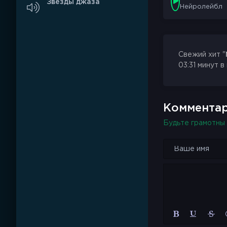
Звёзды джаза
Нейролейбл
Свежий хит "
03:31 минут в
Комментар
Будьте грамотны 