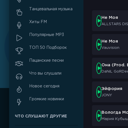
Танцевальная музыка
Не Моя
Хиты FM
ALLSTARS DI
Популярные MP3
Не Моя
ТОП 50 Подборок
Vauvision
Пацанские песни
Она (Prod.
DaNiL GoRDee
Что вы слушали
Новое сегодня
Эйфория
JONY
Громкие новинки
Вологда М
ЧТО СЛУШАЮТ ДРУГИЕ
Мария Кубыш