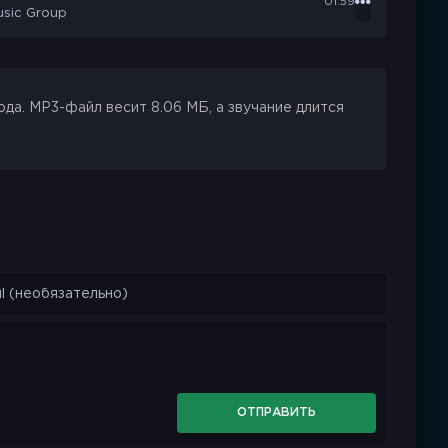
01:59
usic Group
да. MP3-файл весит 8.06 МБ, а звучание длится
ОТПРАВИТЬ