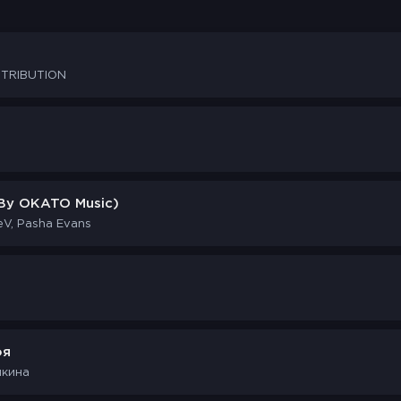
STRIBUTION
 By OKATO Music)
V, Pasha Evans
оя
кина