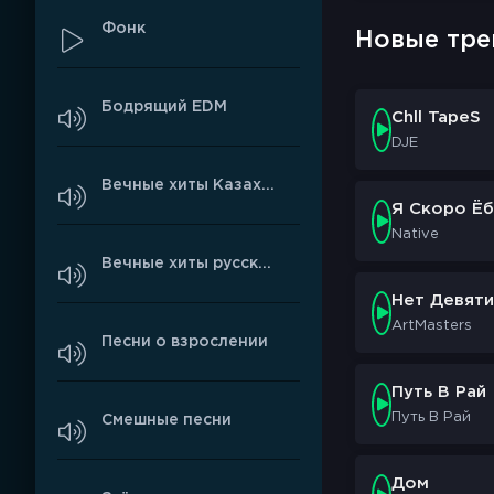
Фонк
Новые тре
Бодрящий EDM
Chll TapeS
DJE
Вечные хиты Казахстана
Я Скоро Ёб
Native
Вечные хиты русского рэпа
Нет Девяти
ArtMasters
Песни о взрослении
Путь В Рай
Путь В Рай
Смешные песни
Дом