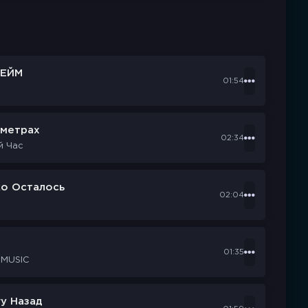
ЕЙМ
01:54
ометрах
02:34
й Час
ко Осталось
02:04
d
01:35
 MUSIC
у Назад