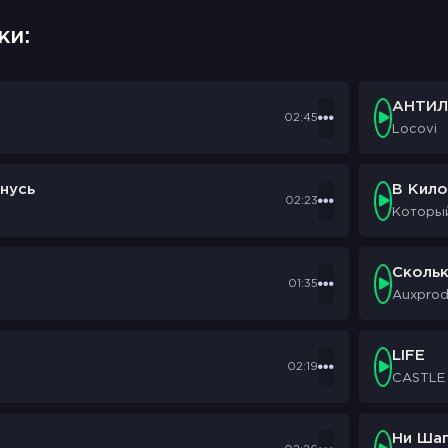
ки:
АНТИЛ
02:45
Locovi
нусь
В Кил
02:23
Которы
Сколь
01:35
Auxpro
LIFE
02:19
CASTLE
Ни Шаг