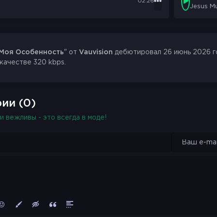
02:26
Jesus M
Моя Особенность
" от
Vauvision
дебютировал 26 июнь 2026 го
 качестве 320 kbps.
ии (0)
и вежливы - это всегда в моде!