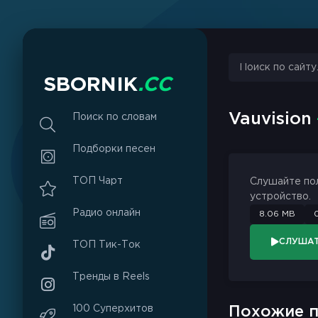
S
B
O
R
N
I
K
.
C
C
Vauvision
Поиск по словам
Подборки песен
ТОП Чарт
Слушайте по
устройство.
Радио онлайн
8.06 MB
СЛУША
ТОП Тик-Ток
Тренды в Reels
100 Суперхитов
Похожие п